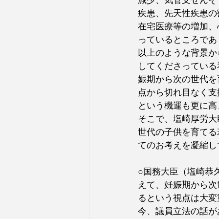
減少、気管支ぜんそ
疾患、先天性疾患の
在宅医療等の増加、
っているところであ
以上のような背景か
してくださっている
娠期から次の世代を
点から切れ目なく支
という機運も更に高
そこで、塩崎厚労大
世代の子供を育てる
てのお考えを凝縮し
○国務大臣（塩崎恭
えて、妊娠期から次
るという視点は大変
今、議員立法の話が