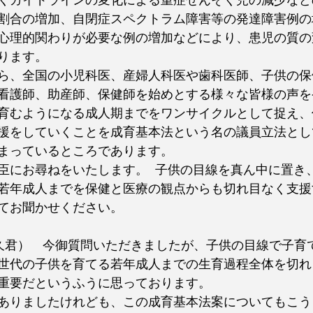
くガイドラインの変化による重症ぜんそく児の減少など
割合の増加、自閉症スペクトラム障害等の発達障害例の
心理的関わりが必要な例の増加などにより、患児の質の
ります。
ら、全国の小児科医、産婦人科医や歯科医師、子供の保
看護師、助産師、保健師を始めとする様々な皆様の声を
育むようになる成人期までをワンサイクルとして捉え、
援をしていくことを成育基本法という名の議員立法とし
まっているところであります。
臣にお尋ねをいたします。  子供の目線を真ん中に置き
若年成人までを保健と医療の観点からも切れ目なく支援
てお聞かせください。
久君）　今御質問いただきましたが、子供の目線で子育
世代の子供を育てる若年成人までの生育過程全体を切れ
重要だというふうに思っております。
ありましたけれども、この成育基本法案についてもこう