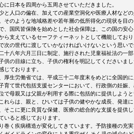
心に日本を四周から五周させていただきました。
少と人口の偏在、加えての産業空洞化や医療人材などの
。そのような地域格差や若年層の低所得化の現状を目の
で、国民皆保険を始めとした社会保障は、この国の安心
から支えているセーフティーネットとして機能しており
で次の世代に渡していかなければいけないという思いで
二十八年六月三日に制定、施行された児童福祉法の一部
子供の目線に立ち、子供の権利を明記してくださいまし
感じております。
、厚生労働省では、平成三十二年度末をめどに全国的に
子育て世代包括支援センターにおいて、行政側の妊娠、
位で母親又は父親が利用する際に包括的に提供しようと
これらは、親と、ひいては子供の健やかな成長、発達に
、そこに更に良質な保健、医療の総合的な支援を提供し
ていると感じております。
り巻く疾病構造が変化してきています。予防接種の充実