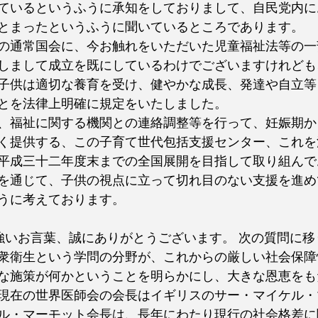
ているというふうに承知をしておりまして、自民党内に
とまったというふうに聞いているところであります。
の通常国会に、今お触れをいただいた児童福祉法等の一
しまして成立を既にしているわけでございますけれども
子供は適切な養育を受け、健やかな成長、発達や自立等
とを法律上明確に規定をいたしました。
、福祉に関する機関との連絡調整等を行って、妊娠期か
く提供する、この子育て世代包括支援センター、これを
平成三十二年度末までの全国展開を目指して取り組んで
を通じて、子供の視点に立って切れ目のない支援を進め
うに考えております。
強いお言葉、誠にありがとうございます。 次の質問に移
衆衛生という学問の分野が、これからの厳しい社会保障
な施策が何かということを明らかにし、大きな恩恵をも
現在の世界医師会の会長はイギリスのサー・マイケル・
ル・マーモット会長は、長年にわたり現行の社会格差に