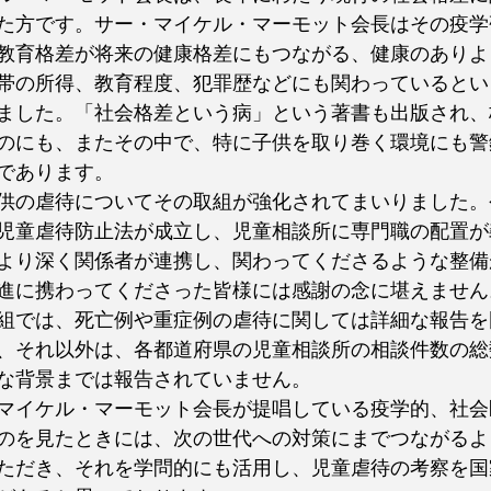
た方です。サー・マイケル・マーモット会長はその疫学
教育格差が将来の健康格差にもつながる、健康のありよ
帯の所得、教育程度、犯罪歴などにも関わっているとい
ました。「社会格差という病」という著書も出版され、
のにも、またその中で、特に子供を取り巻く環境にも警
であります。
供の虐待についてその取組が強化されてまいりました。
児童虐待防止法が成立し、児童相談所に専門職の配置が
より深く関係者が連携し、関わってくださるような整備
進に携わってくださった皆様には感謝の念に堪えません
組では、死亡例や重症例の虐待に関しては詳細な報告を
、それ以外は、各都道府県の児童相談所の相談件数の総
な背景までは報告されていません。 
マイケル・マーモット会長が提唱している疫学的、社会
のを見たときには、次の世代への対策にまでつながるよ
ただき、それを学問的にも活用し、児童虐待の考察を国