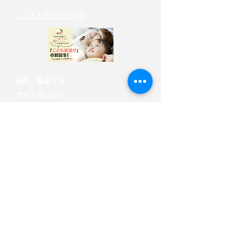
〉
「こども庁」について
〉
寄附・募金する
〉
サイトポリシー
〉
選挙ドットコム公式ページ
自見はなこ公式SNS
自見はなこ事務所SNS