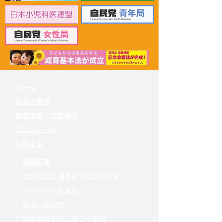
事務局長と会談
見交換＆仏パビ
イベントに出席
〉
ホーム
〉
政策と実績
〉
新着情報・活動報告
〉
プロフィール
〉
応援する
〉
掲載記事
〉自見
はなこ後援会「ひまわり会」
〉
メッセージを送る
〉
お問い合わせ
〉
特定商取引法に基づく表記