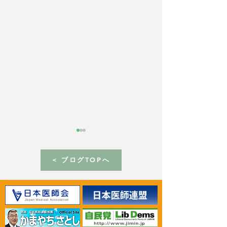
< ブログTOPへ
2024年4月29日 パリの
2024年4月24
BIE本部でケルケンツェス
ール仏貿易担当