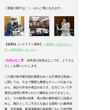
〇質疑の様子は
こちら
からご覧になれます。
【議事録（ハイライト抜粋】
＊議事録（自見はなこ
分　全体抜粋）はこちら
○自見はなこ君
　自民党の自見はなこです。どうぞよ
ろしくお願いいたします。
この度の毎月勤労統計調査をめぐる不適切な取扱い
に関しては、今まで幾度も幾度もチャンスがありな
がら、統計の手法や表記の在り方、仕方について不
適切な処理が長年にわたり継続をされてきました。
また、その処理の結果、我が国の基幹統計に誤差が
生じ、推計として二千万人を超える国民への雇用保
険、労災保険、船員保険等の各制度において給付額