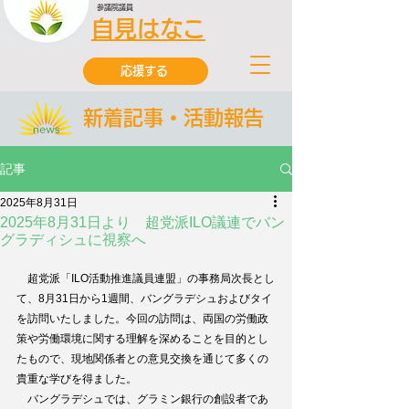
参議院議員
自見はなこ
応援する
新着記事・活動報告
記事
2025年8月31日
2025年8月31日より 超党派ILO議連でバン
グラディシュに視察へ
　超党派「ILO活動推進議員連盟」の事務局次長とし
て、8月31日から1週間、バングラデシュおよびタイ
を訪問いたしました。今回の訪問は、両国の労働政
策や労働環境に関する理解を深めることを目的とし
たもので、現地関係者との意見交換を通じて多くの
貴重な学びを得ました。
　バングラデシュでは、グラミン銀行の創設者であ