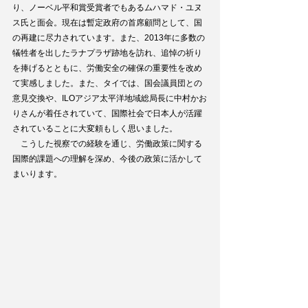
り、ノーベル平和賞受賞者でもあるムハマド・ユヌ
ス氏と面会。現在は暫定政府の首席顧問として、国
の再建に尽力されています。また、2013年に多数の
犠牲者を出したラナプラザ跡地を訪れ、追悼の祈り
を捧げるとともに、労働安全の確保の重要性を改め
て実感しました。また、タイでは、国会議員団との
意見交換や、ILOアジア太平洋地域総局長に中村かお
りさんが着任されていて、国際社会で日本人が活躍
されていることに大変頼もしく思いました。
　こうした視察での経験を通じ、労働政策に関する
国際的課題への理解を深め、今後の政策に活かして
まいります。