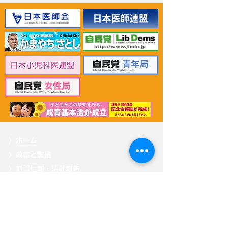
2026年6月30日 「有床診
2026年6月30日
療所の活性化を目指す議
ん治療等推進勉
員連盟」上野賢一郎厚生
野賢一郎厚生労
労働大臣へ申し入れ
申し入れ
〉
ホーム
〉
政策と実績
〉
新着情報・活動報告
〉
プロフィール
〉
応援する
〉
掲載記事