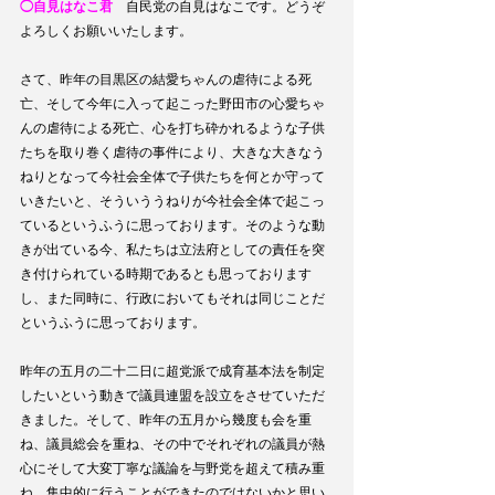
◯自見はなこ君
　自民党の自見はなこです。どうぞ
よろしくお願いいたします。
さて、昨年の目黒区の結愛ちゃんの虐待による死
亡、そして今年に入って起こった野田市の心愛ちゃ
んの虐待による死亡、心を打ち砕かれるような子供
たちを取り巻く虐待の事件により、大きな大きなう
ねりとなって今社会全体で子供たちを何とか守って
いきたいと、そういううねりが今社会全体で起こっ
ているというふうに思っております。そのような動
きが出ている今、私たちは立法府としての責任を突
き付けられている時期であるとも思っております
し、また同時に、行政においてもそれは同じことだ
というふうに思っております。
昨年の五月の二十二日に超党派で成育基本法を制定
したいという動きで議員連盟を設立をさせていただ
きました。そして、昨年の五月から幾度も会を重
ね、議員総会を重ね、その中でそれぞれの議員が熱
心にそして大変丁寧な議論を与野党を超えて積み重
ね、集中的に行うことができたのではないかと思い