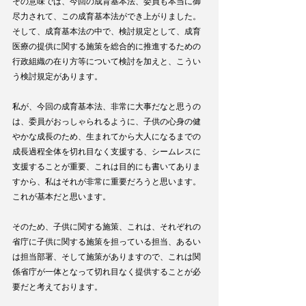
その意味では、今回の成育基本法、委員も本当に御
尽力されて、この成育基本法ができ上がりました。
そして、成育基本法の中で、検討規定として、成育
医療の提供に関する施策を総合的に推進するための
行政組織の在り方等について検討を加えと、こうい
う検討規定があります。
私が、今回の成育基本法、非常に大事だなと思うの
は、委員がおっしゃられるように、子供の心身の健
やかな成長のため、生まれてから大人になるまでの
成長過程全体を切れ目なく支援する、シームレスに
支援することが重要、これは目的にも書いてありま
すから、私はそれが非常に重要だろうと思います。
これが基本だと思います。
そのため、子供に関する施策、これは、それぞれの
省庁に子供に関する施策を担っている担当、あるい
は担当部署、そして施策がありますので、これは関
係省庁が一体となって切れ目なく提供することが必
要だと考えております。