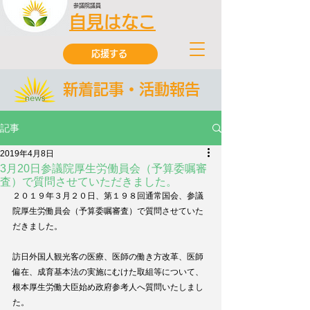
参議院議員
自見はなこ
応援する
新着記事・活動報告
記事
2019年4月8日
3月20日参議院厚生労働員会（予算委嘱審
査）で質問させていただきました。
２０１９年３月２０日、第１９８回通常国会、参議
院厚生労働員会（予算委嘱審査）で質問させていた
だきました。
訪日外国人観光客の医療、医師の働き方改革、医師
偏在、成育基本法の実施にむけた取組等について、
根本厚生労働大臣始め政府参考人へ質問いたしまし
た。