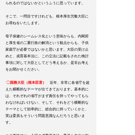
られるのではないかというふうに思っています。
そこで、一問目ですけれども、根本厚生労働大臣に
お尋ねをいたします。
母子保健のシームレス化という意味からも、内閣府
と厚生省の二重行政の解消という観点からも、子供
家庭庁が必要ではないかと思います。大臣の受け止
めと、成育基本法に、この立法に記載をされた検討
事項に対して大臣としてどう考えるか、是非お考え
をお聞かせください。
 ◯
国務大臣（根本匠君）
　近年、非常に各省庁を超
えた横断的なテーマが出てきております。基本的に
は、それぞれの省庁がまず責任を持ってやってもら
わなければいけない、そして、それをどう横断的な
テーマとして効率的に、総合的に持っていくかと、
実は委員もそういう問題意識なんだろうと思いま
す。