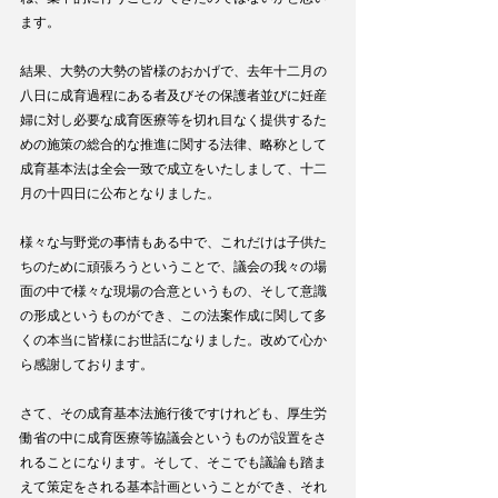
ます。
結果、大勢の大勢の皆様のおかげで、去年十二月の
八日に成育過程にある者及びその保護者並びに妊産
婦に対し必要な成育医療等を切れ目なく提供するた
めの施策の総合的な推進に関する法律、略称として
成育基本法は全会一致で成立をいたしまして、十二
月の十四日に公布となりました。
様々な与野党の事情もある中で、これだけは子供た
ちのために頑張ろうということで、議会の我々の場
面の中で様々な現場の合意というもの、そして意識
の形成というものができ、この法案作成に関して多
くの本当に皆様にお世話になりました。改めて心か
ら感謝しております。
さて、その成育基本法施行後ですけれども、厚生労
働省の中に成育医療等協議会というものが設置をさ
れることになります。そして、そこでも議論も踏ま
えて策定をされる基本計画ということができ、それ