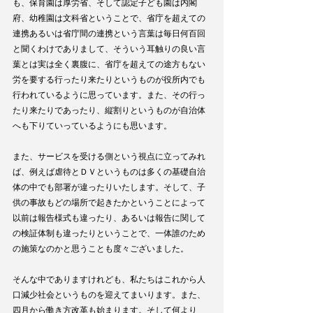
も、保育園は厚労省、そして認定子ども園は内閣
府、幼稚園は文科省ということで、省庁を超えての
連携あるいは省庁間の連携という言葉は毎日何百回
と聞くわけでありまして、そういう耳触りの良い言
葉とは実は全く裏腹に、省庁を超えての途方もない
労を要する行ったり来たりというものが役所内でも
行われているように思っています。また、その行っ
たり来たりであったり、縦割りというものが自治体
へも下りていっているようにも思います。
また、サービスを受ける側という視点に立ってみれ
ば、例えば虐待とＤＶというものは多くの基礎自治
体の中でも部署が違ったりいたします。そして、子
供の事故もどの場所で起きたかということによって
以前は報告様式も違ったり、あるいは報告に関して
の検証体制も違ったりということで、一体誰のため
の施策なのかと思うことも度々ございました。
そんな中でありますけれども、私たちはこれから人
口減少社会というものを迎えてまいります。また、
四月から働き方改革も始まります。そして何より