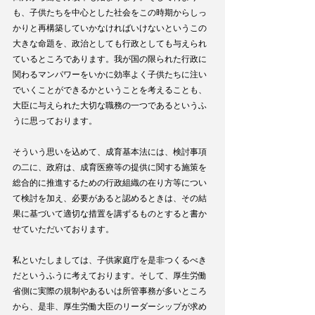
も、子供たちを中心とした社会をこの時期からしっ
かりと再構築していかなければいけないというこの
大きな命題を、政治としても行政としても与えられ
ているところであります。我が国の限られた行政に
関わるマンパワーをいかに効率よく子供たちに注い
でいくことができるかということを考えることも、
大臣に与えられた大切な職務の一つであるというふ
うに思っております。
そういう思いを込めて、成育基本法には、検討事項
の二に、政府は、成育医療等の提供に関する施策を
総合的に推進するための行政組織の在り方等につい
て検討を加え、必要があると認めるときは、その結
果に基づいて適切な措置を講ずるものとすると書か
せていただいております。
私といたしましては、子供家庭庁を是非つくるべき
だというふうに考えております。そして、厚生労働
省側に実際の規制やあるいは所管事務が多いところ
から、是非、厚生労働大臣のリーダーシップが求め