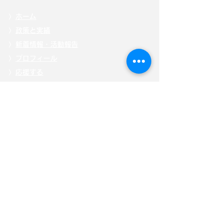
〉
ホーム
〉
政策と実績
〉
新着情報・活動報告
〉
プロフィール
〉
応援する
〉
掲載記事
〉自見
はなこ後援会「ひまわり会」
〉
メッセージを送る
〉
お問い合わせ
〉
特定商取引法に基づく表記
〉
「こども庁」について