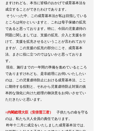
ますけれども、本当に皆様のおかげで成育基本法を
成立することができたわけであります。
 そういった中、この成育基本法が私は目指している
ところは何かといいますと、これは母子保健の拡充
であると思っております。特に、今回の児童虐待の
問題に関しましては、支援の拡充、介入と支援を分
けて、支援を拡充させるということが言われており
ますが、この支援の拡充の部分にこそ、成育基本
法、まさに役に立つのではないかと思っておりま
す。
 現在、施行までの一年間の準備を進めているところ
でありますけれども、是非総理にお伺いいたしたい
のは、この児童虐待防止における成育基本法、ここ
に期待する役割と、それから児童虐待防止対策の抜
本的な強化に向けた総理の御決意をお伺いさせてい
ただきたいと思います。
○内閣総理大臣（安倍晋三君）
　子供たちの命を守る
のは、私たち大人全員の責任であります。
 昨年十二月に成立をいたしました成育基本法では、