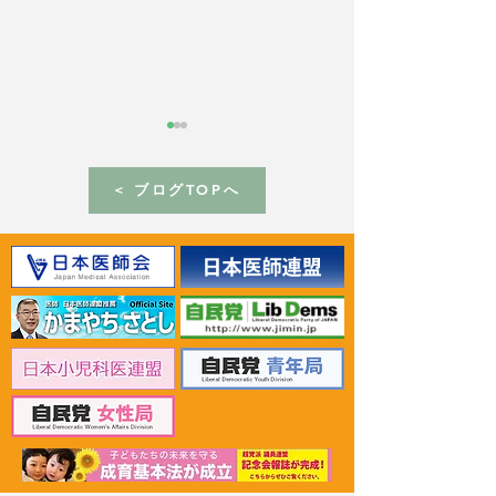
< ブログTOPへ
2024年4月29日 パリの
2024年4月24
BIE本部でケルケンツェス
ール仏貿易担当
事務局長と会談
見交換＆仏パビ
イベントに出席