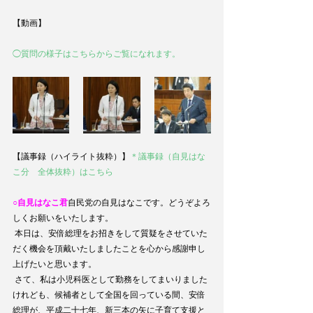
【動画】
◯質問の様子はこちらからご覧になれます。
【議事録（ハイライト抜粋）】
＊議事録（自見はな
こ分　全体抜粋）はこちら
○自見はなこ君
自民党の自見はなこです。どうぞよろ
しくお願いをいたします。
 本日は、安倍総理をお招きをして質疑をさせていた
だく機会を頂戴いたしましたことを心から感謝申し
上げたいと思います。
 さて、私は小児科医として勤務をしてまいりました
けれども、候補者として全国を回っている間、安倍
総理が、平成二十七年、新三本の矢に子育て支援と