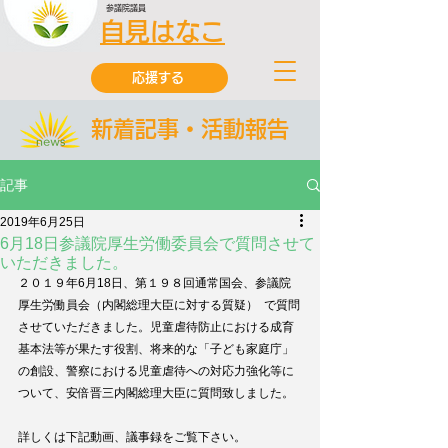
参議院議員
自見はなこ
応援する
新着記事・活動報告
記事
2019年6月25日
6月18日参議院厚生労働委員会で質問させて
いただきました。
２０１９年6月18日、第１９８回通常国会、参議院
厚生労働員会（内閣総理大臣に対する質疑）  で質問
させていただきました。児童虐待防止における成育
基本法等が果たす役割、将来的な「子ども家庭庁」
の創設、警察における児童虐待への対応力強化等に
ついて、安倍晋三内閣総理大臣に質問致しました。
詳しくは下記動画、議事録をご覧下さい。