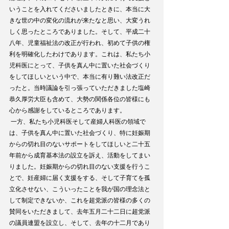
いうことを入れてくださいましたときに、本当に大
きな世の中の変化の流れが来たなと思い、大変うれ
しく思ったところでありました。そして、平成二十
八年、児童福祉法の改正が行われ、初めて子供の権
利を明確化したわけであります。これは、私たち小
児科医にとって、子供を真ん中に置いた社会づくり
をしてほしいという中で、本当に有り難い法改正だ
ったと。当時議論を引っ張っていただきました塩崎
恭久厚労大臣も含めて、大勢の関係各位の皆様にも
心から感謝をしているところであります。
 一方、私たち小児科医そして産婦人科医の領域で
は、子供を真ん中に置いた社会づくり、特に妊娠期
からの切れ目のないサポートをしてほしいと二十五
年前から成育基本法の設立を訴え、活動をしてまい
りました。妊娠期からの切れ目のない支援を行うこ
とで、妊産婦に届く支援をする、そして子育てを孤
立化させない、こういったことを我が国の理念法と
して制定できないか、これを超党派の皆様の多くの
賛同をいただきまして、去年五月二十二日に超党派
の議員連盟を設立し、そして、去年の十二月であり