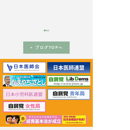
< ブログTOPへ
2026年6月30日 「有床診
2026年6月30日
療所の活性化を目指す議
ん治療等推進勉
員連盟」上野賢一郎厚生
野賢一郎厚生労
労働大臣へ申し入れ
申し入れ