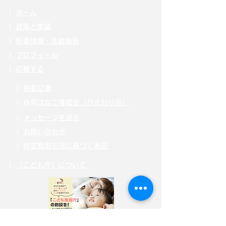
〉
ホーム
〉
政策と実績
〉
新着情報・活動報告
〉
プロフィール
〉
応援する
〉
掲載記事
〉自見
はなこ後援会「ひまわり会」
〉
メッセージを送る
〉
お問い合わせ
〉
特定商取引法に基づく表記
〉
「こども庁」について