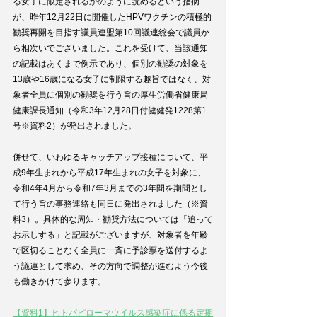
る女子に限定されるかのように読めるという指摘
が、昨年12月22日に開催したHPVワクチンの積極的
勧奨再開を目指す議員連盟第10回議連総会で議員か
ら相次いでございました。これを受けて、当該通知
の記載はあくまで例示であり、個別の勧奨の対象を
13歳や16歳になる女子に制限する趣旨ではなく、対
象者全員に個別の勧奨を行う旨の厚生労働省健康局
健康課長通知（令和3年12月28日付健健発1228第1
号※資料2）が発出されました。
併せて、いわゆるキャッチアップ接種について、平
成9年生まれから平成17年生まれの女子を対象に、
令和4年4月から令和7年3月までの3年間を期間とし
て行う旨の事務連絡も同日に発出されました（※資
料3）。具体的な周知・勧奨方法については「追って
お示しする」と記載がございますが、対象者を年齢
で区切ることなく全員に一斉に予診票を送付するよ
う議連として求め、その方向で調整が進むよう今後
も働きかけて参ります。
【資料1】ヒトパピローマウイルス感染症に係る定期