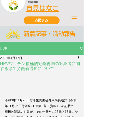
参議院議員
自見はなこ
応援する
新着記事・活動報告
記事
2022年1月17日
HPVワクチン積極的勧奨再開の対象者に関
する厚生労働省通知について
令和3年11月26日付厚生労働省健康局長通知（令和3
年11月26日付健発1126第1号 ※資料1）の記載で、
積極的勧奨の対象が、その年新たに13歳と16歳にな