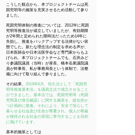
こうした観点から、本プロジェクトチームは死
因究明等の施策を充実させるため活動して参り
ました。
死因究明体制の推進については、2012年に死因
究明等推進法が成立していましたが、有効期限
が2年間と定められた限時法だったため14年に
失効し、推進をバックアップする法律がない状
態でした。新たな理念法の制定を求める声が、
日本医師会や日本法医学会など専門家からも上
げられ、本プロジェクトチームでも、石井みど
り参議院議員（当時）が座長、橋本岳衆議院議
員が幹事長、私が事務局長という体制で、法整
備に向けて取り組んで参りました。
その結果、
2019年6月、恒久法として「死因究
明等推進基本法」を議員立法で成立させること
ができました。基本法では、死因究明等（死因
究明及び身元確認）に関する施策を、総合的か
つ計画的に推進。それにより、安全で安心して
暮らせる社会及び生命が尊重され、個人の尊厳
が保持される社会の実現に寄与することを目的
に掲げています。
基本的施策としては