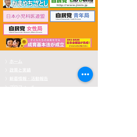
〉
ホーム
〉
政策と実績
〉
新着情報・活動報告
〉
プロフィール
〉
応援する
〉
掲載記事
〉自見
はなこ後援会「ひまわり会」
〉
メッセージを送る
〉
お問い合わせ