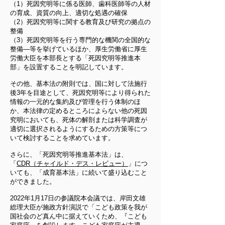
（1）死因究明等に係る医師、歯科医師等の人材
の育成、資質の向上、適切な処遇の確保
（2）死因究明等に関する教育及び研究の拠点の
整備
（3）死因究明等を行う専門的な機関の全国的な
整備―等を挙げているほか、厚生労働省に厚生
労働大臣を本部長とする「死因究明等推進本
部」を設置することを明記しています。
その他、基本法の附則では、国に対して法施行
後3年を目途として、死因究明等により得られた
情報の一元的な集約及び管理を行う体制のほ
か、本法律の定めるところによらない他の死因
究明においても、死体の解剖または科学調査が
適切に選択されるようにするための方策等につ
いて検討することを求めています。
さらに、「死因究明等推進基本法」は、
「
CDR（チャイルド・デス・レビュー）
」につ
いても、「成育基本法」に続いて盛り込むこと
ができました。
2022年1月17日の参議院本会議では、岸田文雄
総理大臣が施政方針演説で「こども政策を我が
国社会のど真ん中に据えていくため、『こども