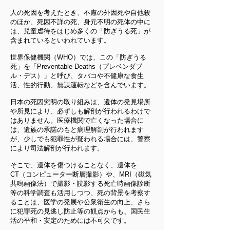
人の死因を考えたとき、不慮の外因死や自他殺
のほか、死因不詳の死、身元不明の死体の中に
は、児童虐待をはじめ多くの「防ぎうる死」が
含まれているといわれています。
世界保健機関（WHO）では、この「防ぎうる
死」を「Preventable Deaths（プレベンダブ
ル・デス）」と呼び、タバコや不健康な食生
活、性的行動、無謀運転などを含んでいます。
日本の死因究明の取り組みは、遺体の発見場所
や所見により、必ずしも解剖が行われるわけで
はありません。医療機関で亡くなった場合に
は、遺族の承諾のもと病理解剖が行われます
が、少しでも犯罪性が疑われる場合には、警察
により司法解剖が行われます。
そこで、遺体を傷つけることなく、遺体を
CT（コンピューター断層撮影）や、MRI（磁気
共鳴画像法）で撮影・読影する死亡時画像診断
等の科学調査も活用しつつ、死の背景を考察す
ることは、医学の発展や公衆衛生の向上、さら
に犯罪死の見逃し防止等の観点からも、国民生
活の平和・安定のためには不可欠です。