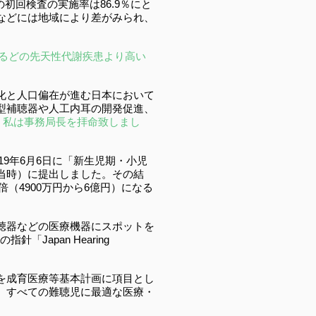
初回検査の実施率は86.9％にと
などには地域により差がみられ、
いるどの先天性代謝疾患より高い
化と人口偏在が進む日本において
型補聴器や人工内耳の開発促進、
で、私は事務局長を拝命致しまし
19年6月6日に「新生児期・小児
当時）に提出しました。その結
（4900万円から6億円）になる
聴器などの医療機器にスポットを
Japan Hearing
を成育医療等基本計画に項目とし
。すべての難聴児に最適な医療・