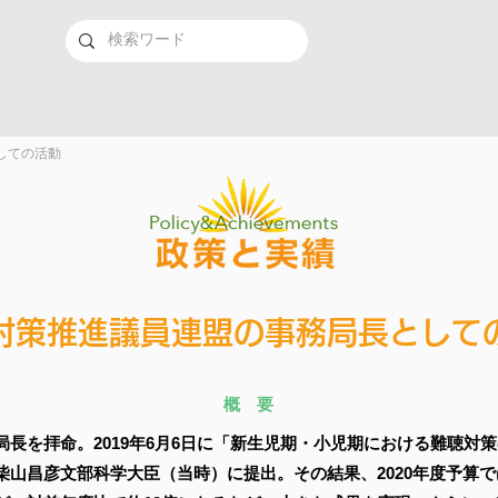
としての活動
対策推進議員連盟​の事務局長としての
概 要
長を拝命。2019年6月6日に「新生児期・小児期における難聴対
柴山昌彦文部科学大臣（当時）に提出。その結果、2020年度予算