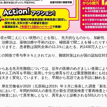
定の音が聞こえにくい状態のことを指し、先天的なものから、加齢性
。治療法は、薬物治療や手術のほか、補聴器で聞こえを補ったりす
りますと、患者数は国民全体の11.3％にあたる、約1430万人と
知症との関係で寄与率９％とされており、難聴対策はわが国の認知症
からある先天性難聴については、近年の医療のめざましい発展によ
具や人工内耳を早期に装用し十分な療育を行えば重度難聴者にも社
は大きく変化しています。また、早期から言語である手話に触れる
厚生労働省が2020（元原稿は2019）年３月に発表した調査「新
において、年間約5000人の新生児が新生児聴覚検査で要再検査と
検査において異常無しとなり、異常ありと診断される593人のうち
。