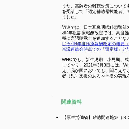
​また、高齢者の難聴対策につい
を受診して「認定補聴器技能者」
ました。
議連では、日本耳鼻咽喉科頭頸部
和4年度診療報酬改定では、高度
種に言語聴覚士を追加することな
〇令和4年度診療報酬改定の概要（
※議連総会時点での「暫定版」と
WHOでも、新生児期、小児期、
しており、2021年3月3日には、WH
え、我が国においても、聞こえな
者（児）支援のあるべき姿の実現
関連資料
【厚生労働省】難聴関連施策（Ｒ３予