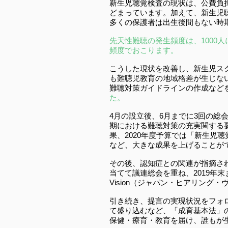
新生児聴覚検査の現状は、公費負担
どまっています。加えて、新生児
多くの保護者は出生後間もない時
先天性難聴の発生頻度は、1000
頻度でおこります。
こうした現状を改善し、新生児ス
も難聴児教育の地域格差が生じな
難聴対策ガイドラインの作成など
た。
4月の設立後、6月までに3回の総
期における難聴対策の充実関する
果、2020年度予算では「新生児
など、大きな成果を上げることが
その後、認知症との関連が指摘さ
当てて議連総会を重ね、2019年末ま
Vision（ジャパン・ヒアリング
引き続き、提言の実現状況をフォ
て盛り込むなど、「成育基本法」
保健・療育・教育を届け、誰もが