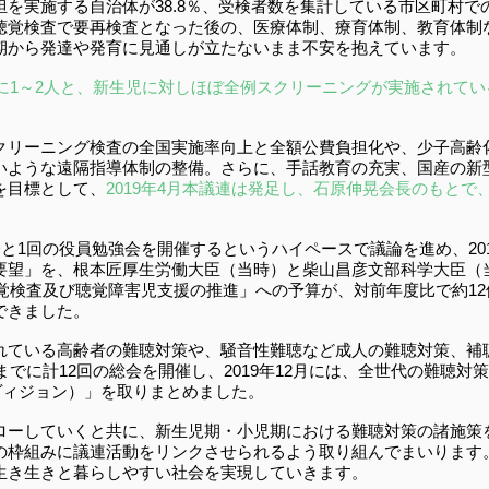
を実施する自治体が38.8％、受検者数を集計している市区町村での
聴覚検査で要再検査となった後の、医療体制、療育体制、教育体制
期から発達や発育に見通しが立たないまま不安を抱えています。
人に1～2人と、新生児に対しほぼ全例スクリーニングが実施されて
クリーニング検査の全国実施率向上と全額公費負担化や、少子高齢
いような遠隔指導体制の整備。さらに、手話教育の充実、国産の新
を目標として、
2019年4月本議連は発足し、石原伸晃会長のもと
会と1回の役員勉強会を開催するというハイペースで議論を進め、20
要望」を、根本匠厚生労働大臣（当時）と柴山昌彦文部科学大臣（
聴覚検査及び聴覚障害児支援の推進」への予算が、対前年度比で約12倍
できました。
れている高齢者の難聴対策や、騒音性難聴など成人の難聴対策、補
でに計12回の総会を開催し、2019年12月には、全世代の難聴対策の指針「
・ヴィジョン）」を取りまとめました。
ローしていくと共に、新生児期・小児期における難聴対策の諸施策
の枠組みに議連活動をリンクさせられるよう取り組んでまいります
生き生きと暮らしやすい社会を実現していきます。