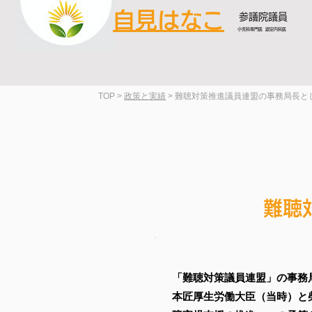
自見はなこ
参議院議員
小児科専門医 認定内科医
TOP >
政策と実績
> 難聴対策推進議員連盟​の事務局長
難聴
「難聴対策議員連盟」の事務局
本匠厚生労働大臣（当時）と