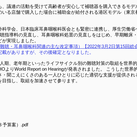
ても、議連の活動を受けて高齢者が安心して補聴器を購入できるモデ
のいる店舗で購入した場合に補助金が給付される港区モデル（東京
外科学会、日本臨床耳鼻咽喉科医会とも緊密に連携し、厚生労働省
難聴指導料の見直し、耳鼻咽喉科処置の見直しをはじめ、早期離床
どが実現しました。
難聴・耳鼻咽喉科関連の主な改定事項）【2022年3月2日第15回総
記載がありますが、その後確定となりました。
成人期、老年期といったライフサイクル別の難聴対策の取組を世界
OよりWorld Report on Hearingが発表されました。 こう
さ・聞こえにくさのある一人ひとりに応じた適切な支援が提供され
を目指し、取組を加速させて参ります。
算案）.pdf