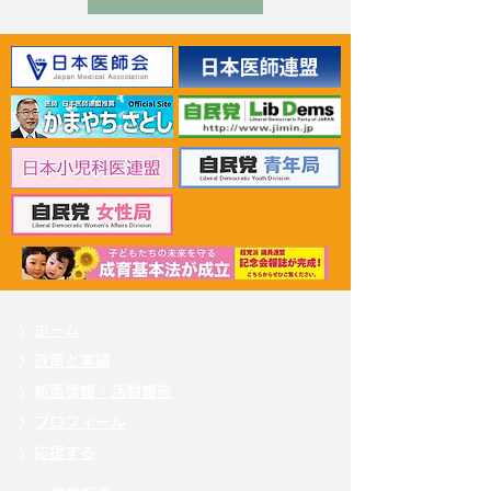
2024年4月29日 パリの
2024年4月24
BIE本部でケルケンツェス
ール仏貿易担当
事務局長と会談
見交換＆仏パビ
イベントに出席
〉
ホーム
〉
政策と実績
〉
新着情報・活動報告
〉
プロフィール
〉
応援する