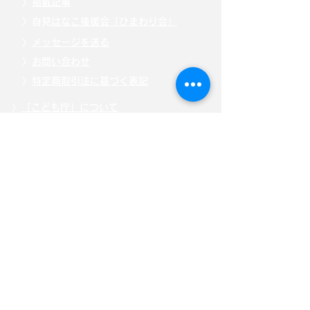
〉
掲載記事
〉自見
はなこ後援会「ひまわり会」
〉
メッセージを送る
〉
お問い合わせ
〉
特定商取引法に基づく表記
〉
「こども庁」について
〉
寄附・募金する
〉
サイトポリシー
〉
選挙ドットコム公式ページ
自見はなこ公式SNS