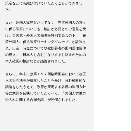
策定などにも結び付けていただくことができまし
た。
また、外国人観光客だけでなく、在留外国人の方々
に係る医療についても、検討が必要とのご意見を受
け、自民党・外国人労働者等特別委員会の下、「在
留外国人に係る医療ワーキンググループ」が設置さ
れ、出産一時金についてや被扶養者の国内居住要件
の導入、（日本人も含む）なりすまし防止のための
本人確認の検討などが議論されました。
さらに、年末には第１９７回臨時国会において改正
入国管理法等が成立したことを受け、分野横断的な
議論をしたうえで、政府が策定する各種の運用方針
等に意見を反映していただくべく、「外国人労働力
受入れに関する合同会議」が開催されました。