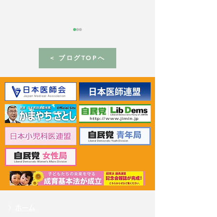
< ブログTOPへ
2024年4月29日 パリの
2024年4月17
BIE本部でケルケンツェス
ビリオン起工式
事務局長と会談
プション
〉
ホーム