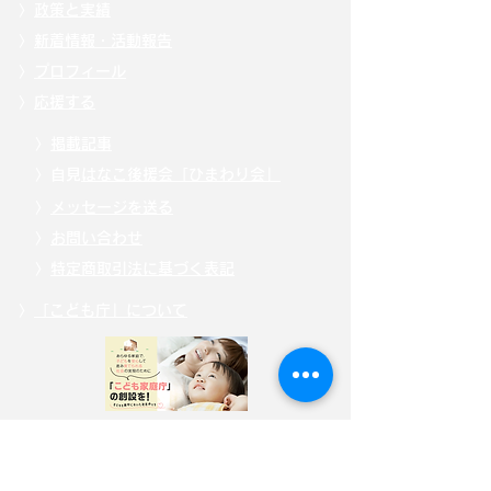
〉
政策と実績
〉
新着情報・活動報告
〉
プロフィール
〉
応援する
〉
掲載記事
〉自見
はなこ後援会「ひまわり会」
〉
メッセージを送る
〉
お問い合わせ
〉
特定商取引法に基づく表記
〉
「こども庁」について
〉
寄附・募金する
〉
サイトポリシー