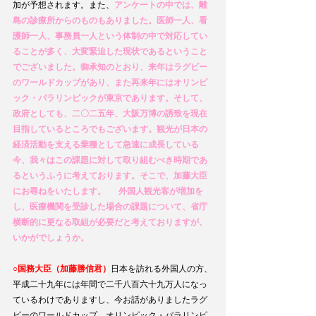
加が予想されます。また、
アンケートの中では、離
島の診療所からのものもありました。医師一人、看
護師一人、事務員一人という体制の中で対応してい
ることが多く、大変緊迫した現状であるということ
でございました。御承知のとおり、来年はラグビー
のワールドカップがあり、また再来年にはオリンピ
ック・パラリンピックが東京であります。そして、
政府としても、二〇二五年、大阪万博の誘致を現在
目指しているところでもございます。観光が日本の
経済活動を支える業種として急速に成長している
今、我々はこの課題に対して取り組むべき時期であ
るというふうに考えております。そこで、加藤大臣
にお尋ねをいたします。  　外国人観光客が増加を
し、医療機関を受診した場合の課題について、省庁
横断的に更なる取組が必要だと考えておりますが、
いかがでしょうか。
○国務大臣（加藤勝信君）
日本を訪れる外国人の方、
平成二十九年には年間で二千八百六十九万人になっ
ているわけでありますし、今お話がありましたラグ
ビーのワールドカップ、オリンピック・パラリンピ