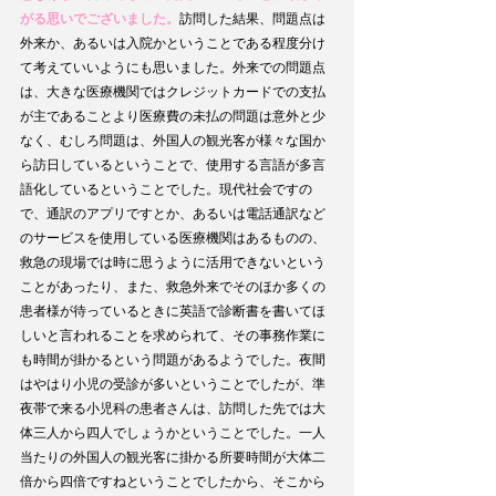
がる思いでございました。
訪問した結果、問題点は
外来か、あるいは入院かということである程度分け
て考えていいようにも思いました。外来での問題点
は、大きな医療機関ではクレジットカードでの支払
が主であることより医療費の未払の問題は意外と少
なく、むしろ問題は、外国人の観光客が様々な国か
ら訪日しているということで、使用する言語が多言
語化しているということでした。現代社会ですの
で、通訳のアプリですとか、あるいは電話通訳など
のサービスを使用している医療機関はあるものの、
救急の現場では時に思うように活用できないという
ことがあったり、また、救急外来でそのほか多くの
患者様が待っているときに英語で診断書を書いてほ
しいと言われることを求められて、その事務作業に
も時間が掛かるという問題があるようでした。夜間
はやはり小児の受診が多いということでしたが、準
夜帯で来る小児科の患者さんは、訪問した先では大
体三人から四人でしょうかということでした。一人
当たりの外国人の観光客に掛かる所要時間が大体二
倍から四倍ですねということでしたから、そこから