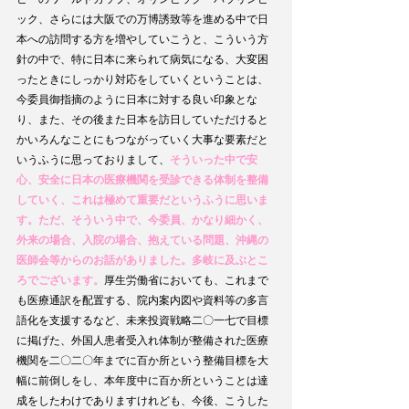
ック、さらには大阪での万博誘致等を進める中で日
本への訪問する方を増やしていこうと、こういう方
針の中で、特に日本に来られて病気になる、大変困
ったときにしっかり対応をしていくということは、
今委員御指摘のように日本に対する良い印象とな
り、また、その後また日本を訪日していただけると
かいろんなことにもつながっていく大事な要素だと
いうふうに思っておりまして、
そういった中で安
心、安全に日本の医療機関を受診できる体制を整備
していく、これは極めて重要だというふうに思いま
す。ただ、そういう中で、今委員、かなり細かく、
外来の場合、入院の場合、抱えている問題、沖縄の
医師会等からのお話がありました。多岐に及ぶとこ
ろでございます。
厚生労働省においても、これまで
も医療通訳を配置する、院内案内図や資料等の多言
語化を支援するなど、未来投資戦略二〇一七で目標
に掲げた、外国人患者受入れ体制が整備された医療
機関を二〇二〇年までに百か所という整備目標を大
幅に前倒しをし、本年度中に百か所ということは達
成をしたわけでありますけれども、今後、こうした