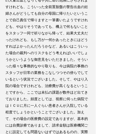
の大量出血となって母子共に命の危険にさらされま
すけれども、こういった全前置胎盤の警告出血の妊
婦さんがどうしても自分の母国に帰りたいというこ
とで自己責任で帰りますと一筆書いたようですけれ
ども、やはりそうであっても、機上で何もないこと
をスタッフ一同で祈りながら帰って、結果大丈夫だ
ったけれども、もし万が一何かあったときにはどう
すればよかったんだろうかなど、あるいはこういっ
た場合の裁判へのリスクをどう考えればいいでしょ
うかというような御意見をいただきました。そうい
った様々な事務的なやり取りも、今は病院の事務の
スタッフが日常の業務をこなしつつその傍らでして
いるという状況でございました。そして、やはり入
院の場合ですけれども、治療費が高くなるというこ
とですから、ここでは未払の課題が数件ほど出てき
ておりました。頻度としては、視察に伺った病院で
はＩＣＵに月に一人ぐらい患者さんが入院している
程度でしょうかということでございました。加え
て、その場合の医療費の設定でありますが、基本的
には自費診療でありまして、請求金額は医療機関ご
とに設定しても問題ないはずではあるものの、実際