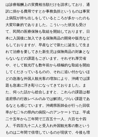
は診療報酬上の実費相当額だけを請求しており、通
訳に掛かる費用ですとか事務負担というものは事実
上病院が持ち出しをしているところが多かったのも
大変印象的でありました。こういった状況も受け
て、民間の医療保険も取組を開始しております。日
本に入国後に加入できる保険商品の開発や販売など
もしておりますが、早産などで新たに誕生して生ま
れて治療を要してきた新生児は保険商品の対象とな
らないなどの課題もございます。それぞれ厚労省
や、そして観光庁も数年前から積極的な取組を開始
してくださっているものの、それに追い付かないほ
どの急激な外国人観光客の増加により、沖縄では課
題も急速に浮き彫りになってきておりました。ま
た、伺った話から総合しますと、これらの課題は都
道府県の行政レベルのみでは解消しづらい課題であ
るなとも感じています。沖縄県医師会が行った回収
率が七〇％の県内の病院へのアンケートでは、平成
二十五年から三年間で三百五十一人、六百七十四
人、千四百九十二人と受入れ外国観光客の数という
ものは二年間で倍増しているのが現状で、今後も増