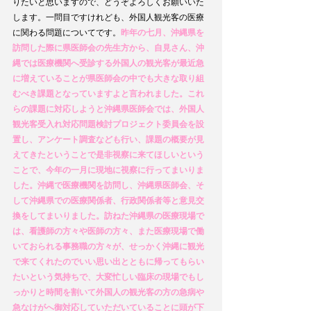
りたいと思いますので、どうぞよろしくお願いいた
します。一問目ですけれども、外国人観光客の医療
に関わる問題についてです。
昨年の七月、沖縄県を
訪問した際に県医師会の先生方から、自見さん、沖
縄では医療機関へ受診する外国人の観光客が最近急
に増えていることが県医師会の中でも大きな取り組
むべき課題となっていますよと言われました。これ
らの課題に対応しようと沖縄県医師会では、外国人
観光客受入れ対応問題検討プロジェクト委員会を設
置し、アンケート調査なども行い、課題の概要が見
えてきたということで是非視察に来てほしいという
ことで、今年の一月に現地に視察に行ってまいりま
した。沖縄で医療機関を訪問し、沖縄県医師会、そ
して沖縄県での医療関係者、行政関係者等と意見交
換をしてまいりました。訪ねた沖縄県の医療現場で
は、看護師の方々や医師の方々、また医療現場で働
いておられる事務職の方々が、せっかく沖縄に観光
で来てくれたのでいい思い出とともに帰ってもらい
たいという気持ちで、大変忙しい臨床の現場でもし
っかりと時間を割いて外国人の観光客の方の急病や
急なけがへ御対応していただいていることに頭が下