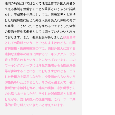
機関の病院だけではなくて地域全体で外国人患者を
支える体制を整備することが重要というふうに認識
をし、平成三十年度においては、観光業界とも連携
した地域特性に応じた外国人患者受入れ体制のモデ
ル事業、こういったことを進める中でそうした体制
の整備を厚生労働省としては図っていきたいと思っ
ております。また、委員お話がありました
政府全体
としての取組ということでありますけれども、内閣
官房健康・医療戦略室の下に、訪日外国人に対する
適切な医療等の確保に関するワーキンググループが
近々設置されるということになっております。この
ワーキンググループには厚生労働省からも医政局長
等が参加することになっておりますけれども、こう
した枠組みを活用しながら、今委員からもいろいろ
御指摘をいただきました、その点も踏まえて、省庁
横断的に今検討を進め、地域の実情、今沖縄県から
のお話もありましたが、そうした関係部局とも連携
しながら、訪日外国人の医療問題、これ一つ一つ具
体的に取り組んでいきたいと考えています。