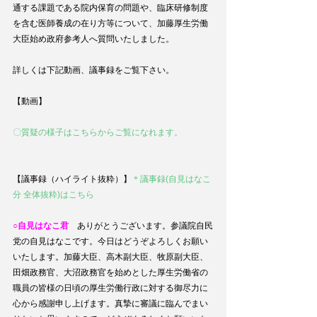
通する課題である院内保育の問題や、臨床研修制度
を含む医師養成の在り方等について、加藤厚生労働
大臣始め政府参考人へ質問いたしました。
詳しくは下記動画、議事録をご覧下さい。
【動画】
〇質疑の様子はこちらからご覧になれます。
【議事録（ハイライト抜粋）】
＊議事録(自見はなこ
分 全体抜粋)はこちら
○自見はなこ君
　ありがとうございます。参議院自民
党の自見はなこです。今日はどうぞよろしくお願い
いたします。加藤大臣、高木副大臣、牧原副大臣、
田畑政務官、大沼政務官を始めとした厚生労働省の
職員の皆様の日頃の厚生労働行政に対する御尽力に
心から感謝申し上げます。真摯に審議に臨んでまい