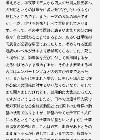
考えると、準夜帯で三人から四人の外国人観光客へ
の対応というのは確かに多い数字だなというふうに
感じたところです。また、一方の入院の場合です
が、当然、症状も外来と比べて重症化しておりま
す。そして、その中で医師と患者や家族との話の内
容が、命に関わることであるとか、あるいは手術の
同意書が必要な場面であったりと、求められる医療
通訳のレベルが外来より断然高くなる。また、死亡
の場合には、御遺体をだびに付して御帰国するか、
あるいはそのまま搬送するか。そのまま搬送する場
合にはエンバーミングなどの処置が必要であった
り、また新たに生まれた場合、出生した場合には在
外公館との国籍に対するやり取りなどなど、そして
また聞きましたけれども、結果的に大丈夫だったん
ですがということでしたが、日本では通常即入院で
絶対安静となる全前置胎盤とは妊娠中のお母様の胎
盤の状況でありますが、胎盤の全てが子宮口の入口
にあるということを全前置胎盤といいますが、全前
置胎盤の警告出血、これは通常、出血があるとその
まま赤ちゃんが圧迫してしまいますので、胎盤から