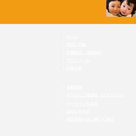
〉
ホーム
〉
政策と実績
〉
新着情報・活動報告
〉
プロフィール
〉
応援する
〉
掲載記事
〉自見
はなこ後援会「ひまわり会」
〉
メッセージを送る
〉
お問い合わせ
〉
特定商取引法に基づく表記