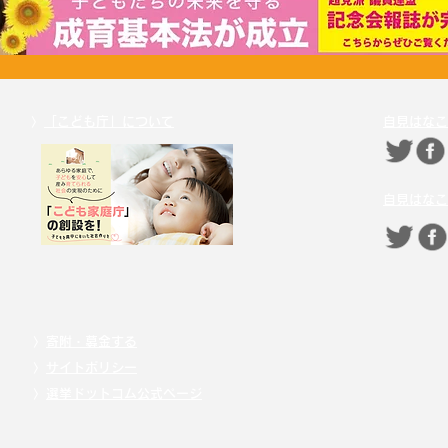
〉
「こども庁」について
自見はなこ
自見はなこ
〉
寄附・募金する
〉
サイトポリシー
〉
選挙ドットコム公式ページ