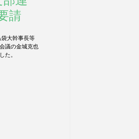
支部連
要請
島袋大幹事長等
会議の金城克也
した。