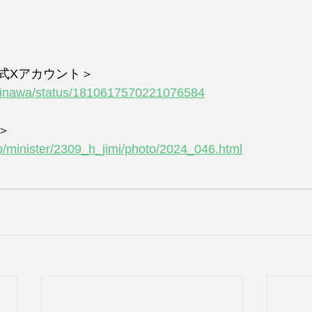
式Xアカウント＞
okinawa/status/1810617570221076584
＞
p/minister/2309_h_jimi/photo/2024_046.html