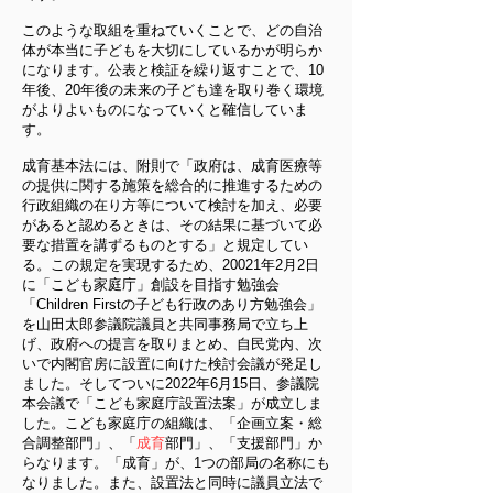
このような取組を重ねていくことで、どの自治
体が本当に子どもを大切にしているかが明らか
になります。公表と検証を繰り返すことで、10
年後、20年後の未来の子ども達を取り巻く環境
がよりよいものになっていくと確信していま
す。
成育基本法には、附則で「政府は、成育医療等
の提供に関する施策を総合的に推進するための
行政組織の在り方等について検討を加え、必要
があると認めるときは、その結果に基づいて必
要な措置を講ずるものとする」と規定してい
る。この規定を実現するため、20021年2月2日
に「こども家庭庁」創設を目指す勉強会
「Children Firstの子ども行政のあり方勉強会」
を山田太郎参議院議員と共同事務局で立ち上
げ、政府への提言を取りまとめ、自民党内、次
いで内閣官房に設置に向けた検討会議が発足し
ました。そしてついに2022年6月15日、参議院
本会議で「こども家庭庁設置法案」が成立しま
した。こども家庭庁の組織は、「企画立案・総
合調整部門」、「
成育
部門」、「支援部門」か
らなります。「成育」が、1つの部局の名称にも
なりました。また、設置法と同時に議員立法で