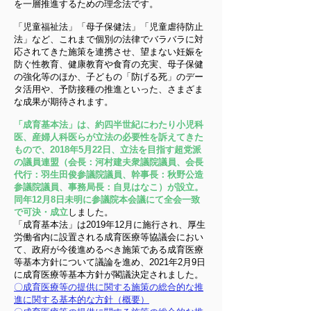
を一層推進するための理念法です。
「児童福祉法」「母子保健法」「児童虐待防止
法」など、これまで個別の法律でバラバラに対
応されてきた施策を連携させ、望まない妊娠を
防ぐ性教育、健康教育や食育の充実、母子保健
の強化等のほか、子どもの「防げる死」のデー
タ活用や、予防接種の推進といった、さまざま
な成果が期待されます。
「成育基本法」は、約四半世紀にわたり小児科
医、産婦人科医らが立法の必要性を訴えてきた
もので、2018年5月22日、立法を目指す超党派
の議員連盟（会長：河村建夫衆議院議員、会長
代行：羽生田俊参議院議員、幹事長：秋野公造
参議院議員、事務局長：自見はなこ）が設立。
同年12月8日未明に参議院本会議にて全会一致
で可決・成立
しました。
「成育基本法」は2019年12月に施行され、厚生
労働省内に設置される成育医療等協議会におい
て、政府が今後進めるべき施策である成育医療
等基本方針について議論を進め、2021年2月9日
に成育医療等基本方針が閣議決定されました。
〇成育医療等の提供に関する施策の総合的な推
進に関する基本的な方針（概要）