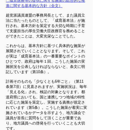
〇成育医療等の提供に関する施策の総合的な推
進に関する基本的な方針（全文）
超党派議員連盟の事務局長として、また議員立
法に当たったものとして、「成育基本法」が施
行され、基本方針を策定する大切な時期に子育
て支援担当の厚生労働大臣政務官を務めること
ができたことは、大変光栄なことでした。
これからは、基本方針に基づく具体的な施策が
展開されていくこととなります。そして、これ
が実は「成育基本法」の一番重要なポイントの
ひとつで、政府は毎年１回、こうした施策の実
施状況を公表しなければならないと、条文に明
記しています（第10条）。
計画そのものも「少なくとも6年ごと」（第11
条第7項）に見直されますが、実施状況は、毎年
「見える化」され、検証の対象となります。都
道府県においても、国と連携しつつ地域の特性
に応じた施策を策定し、実施する責務が規定さ
れています（第5条）。こうした施策が着実に実
施されているかデータを示すよう、地方議会で
議員が首長に質問をして頂くことが重要であ
り、地方議員への啓発を行っていくことも大切
です。