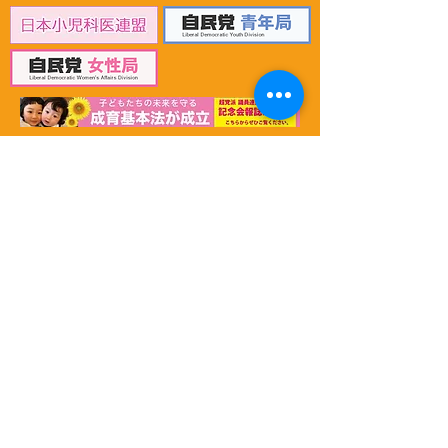
〉
ホーム
〉
政策と実績
〉
新着情報・活動報告
〉
プロフィール
〉
応援する
〉
掲載記事
〉自見
はなこ後援会「ひまわり会」
〉
メッセージを送る
〉
お問い合わせ
〉
特定商取引法に基づく表記