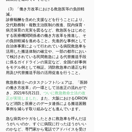
（3）「働き方改革における救急医等の負担軽
減」
診療報酬を含めた支援などを行うことにより、
交代勤務制・複数主治医制の推進、院内保育・
病児保育の充実を図るなど、救急医をはじめと
する医療機関関係者の働き方改革を推進し、そ
の負担軽減を進めること。先進的な事例として
自治体事業によって行われている病院救急車を
活用した搬送体制の確立や、一部の都市におい
て検討されている民間救急による代替搬送手段
に係るガイドラインの策定など、全国の好事例
をモデル例として検証。消防救急車の適正な利
用及び代替搬送手段の活用促進を行うこと。
救急救命士へのタスクシフト/シェアは、「医師
の働き方改革」の一環として法改正の流れがで
き、2021年5月21日、
ついに救急救命士法の改
正が実現しました。
また、大阪におけるORION
など消防と医療とのデータ連係による搬送困難
事例を減らす取り組みなども進んでいます。
急な病気やケガをしたときに救急車を呼んだほ
うがいいのか、すぐに病院に行ったほうがいい
のかなど、専門家から電話でアドバイスを受け