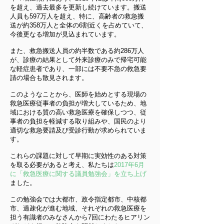
を超え、過去最多を更新し続けています。搬送
人員も597万人を超え、特に、高齢者の救急搬
送が約358万人と全体の6割近くを占めていて、
今後更なる増加が見込まれています。
また、救急搬送人員の約半数である約286万人
が、診療の結果として外来診療のみで帰宅可能
な軽症患者であり、一部には不要不急の救急要
請の場合も散見されます。
このようなことから、医師を始めとする現場の
救急医療従事者の負担が増大しているため、地
域における質の高い救急医療を確保しつつ、従
事者の負担を軽減する取り組みや、国民のより
適切な救急要請及び受診行動が求められていま
す。
これらの課題に対して早期に実効性のある対策
を取る必要があると考え、私たちは
2017年6月
に「救急医療に関する議員勉強会」を立ち上げ
ました。
この勉強会では大都市、政令指定都市、中核都
市、過疎化が進む地域、それぞれの救急医療を
担う有識者のみなさんから7回にわたるヒアリン