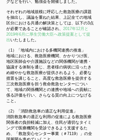
グなどを行い、勉強会を開催しました。
それぞれの地域規模に呼応した救急医療の課題
を抽出し、議論を重ねた結果、上記全ての地域
区分における共通の解決策としては、以下の3点
が必要であることが確認され、
2017年12月と
2019年6月に厚生労働大臣へ政策提案として提
出
いたしました。
（1）「地域内における多機関連携の推進」
地域における、救急医療機関、かかりつけ医、
地区医師会や介護施設などの関係機関が連携・
協議する体制を通じ、患者様の病状に沿ったき
め細やかな救急医療が提供されるよう、必要な
措置を講じること。高度な救急医療を提供する
三次救急医療を担う救命救急センターについ
て、地域の関係機関との連携や地域への貢献に
係る評価を行い、さらなる質の向上につなげる
こと。
（2）「消防救急車の適正な利用促進」
消防救急車の適正な利用の促進による救急医療
関係者の負担軽減に加え、住民が適切なタイミ
ングで医療機関を受診できるよう支援するた
め、「救急安心センター事業（＃7119）」の全
国展開を進めていくこと。