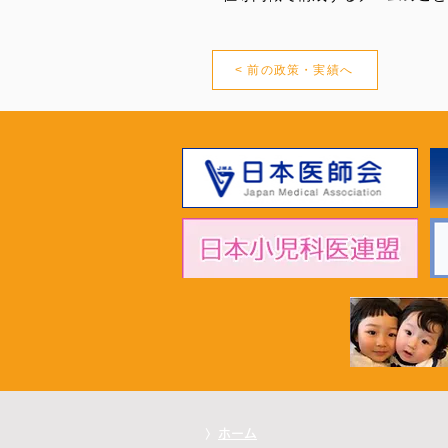
< 前の政策・実績へ
〉
ホーム