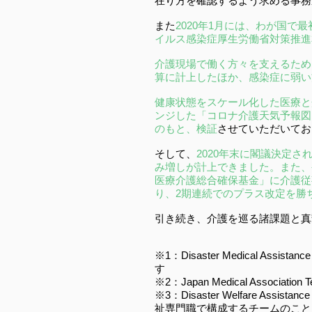
在り方を確認するよう求める事務
また
2020年1月には、わが国
イルス感染症厚生労働省対策推進
介護現場で働く方々を支えるため
算に計上したほか、感染症に弱い
健康状態をスケール化した医療と
ンジした「コロナ介護天気予報図
のもと、検証
させていただいてお
そして、
2020年末に閣議決定
み増しが計上できました。また、
医療介護総合確保基金」に介護従事
り、2期連続でのプラス改定を勝
引き続き、介護を巡る諸課題と真
※1：Disaster Medical
す
※2：Japan Medical Ass
※3：Disaster Welfare
祉専門職で構成するチームのこと