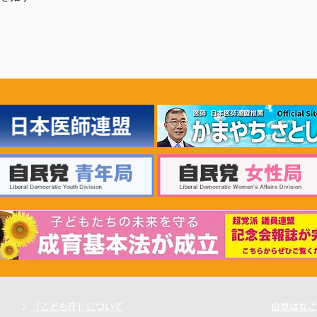
〉
「こども庁」について
自見はなこ