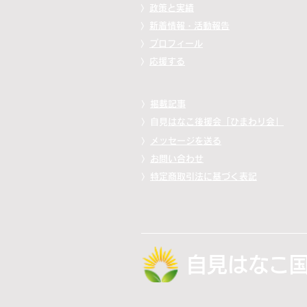
〉
政策と実績
〉
新着情報・活動報告
〉
プロフィール
〉
応援する
〉
掲載記事
〉自見
はなこ後援会「ひまわり会」
〉
メッセージを送る
〉
お問い合わせ
〉
特定商取引法に基づく表記
自見はなこ