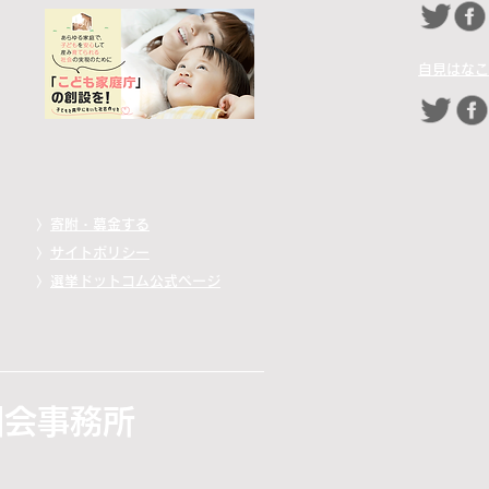
自見はなこ
〉
寄附・募金する
〉
サイトポリシー
〉
選挙ドットコム公式ページ
国会事務所