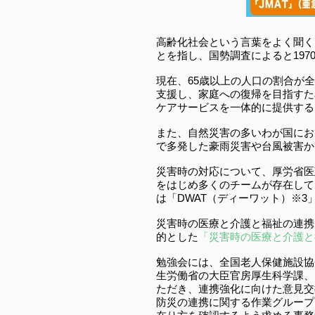
高齢化社会という言葉をよく聞く
とを指し、国勢調査によると19
現在、65歳以上の人口の割合が
支援し、家庭への復帰を目指すた
ケアサービスを一体的に提供する
また、自然災害の多いわが国にお
で多発した豪雨災害や台風被害か
災害時の対応について、厚労省医
をはじめ多くのチームが存在して
は「DWAT（ディーワット）※
災害時の医療と介護と福祉の連携
的とした
「災害時の医療と介護と福
勉強会には、全国老人保健施設協
生労働省の大臣官房厚生科学課、
ただき、連携強化に向けた意見交
防災の連携に関する作業グループ