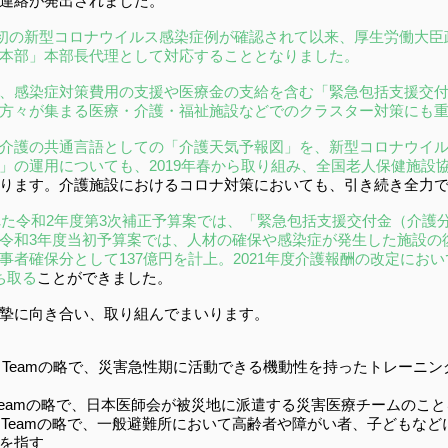
連絡が発出されました。
で最初の新型コロナウイルス感染症例が確認されて以来、厚生労働大
本部」本部長代理として対応することとなりました。
、感染症対策費用の支援や医療金の支給を含む「緊急包括支援交付
方々が集まる医療・介護・福祉施設などでのクラスター対策にも
介護の共通言語としての「介護天気予報図」を、新型コロナウイ
」の運用についても、2019年春から取り組み、全国老人保健施設
ります。介護施設におけるコロナ対策においても、引き続き全力
された令和2年度第3次補正予算案では、「緊急包括支援交付金（介護分
令和3年度当初予算案では、人材の確保や感染症が発生した施設の
者確保分として137億円を計上。2021年度介護報酬の改定において
ち取る
ことができました。
摯に向き合い、取り組んでまいります。
 Assistance Teamの略で、災害急性期に活動できる機動性を持ったト
ociation Teamの略で、日本医師会が被災地に派遣する災害医療チームのこ
 Assistance Teamの略で、一般避難所において高齢者や障がい者、子
を指す