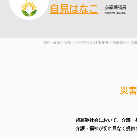
自見はなこ
参議院議員
小児科専門医 認定内科医
TOP >
政策と実績
> 災害時における介護・福祉政策への
災害
超高齢社会において、介護・
介護・福祉が切れ目なく提供