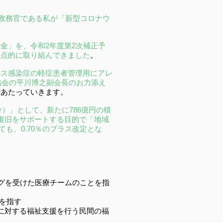
臣政務官である私が「新型コロナウ
金」を、令和2年度第2次補正予
重点的に取り組んできました
。
ルス感染症の軽症患者管理用にアレ
協会の平川博之副会長のお力添え
であたっていきます。
）」として、新たに786億円の積
復旧をサポートする目的で「地域
も、0.70％のプラス改定とな
レーニングを受けた医療チームのことを指
とを指す
どもなどに対する福祉支援を行う民間の福