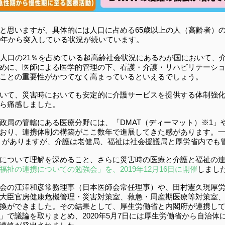
と思いますが、具体的には人口に占める65歳以上の人（高齢者）
70年から突入している状況が続いています。
全人口の21％を占めている超高齢社会状況にあるわが国において、
めに、医師による医学的管理の下、看護・介護・リハビリテーシ
ことの重要性がかつてなく高まっているといえるでしょう。
いて、災害時においても安定的に介護サービスを提供する体制強
ら痛感しました。
政局の管轄にある医療分野には、「DMAT（ディーマット）※1」や
おり、連携体制の構築がここ数年で進展してきた感があります。
3」がありますが、介護は老健局、福祉は社会援護局と厚労省内でも
について理解を深めること、さらに災害時の医療と介護と福祉の
祉の連携についての勉強会」を、2019年12月16日に開催
しまし
会の江澤和彦常務理事（日本医師会常任理事）や、田村憲久現厚
大臣官房健康危機管理・災害対策室、救急・周産期医療等対策室
換ができました。その結果として、厚生労働省と内閣府が連携し
」で議論を取りまとめ、2020年5月7日には厚生労働省から自治体