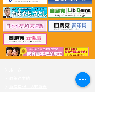
2026年6月30日 「有床診
2026年6月30日
療所の活性化を目指す議
ん治療等推進勉
員連盟」上野賢一郎厚生
野賢一郎厚生労
労働大臣へ申し入れ
申し入れ
〉
ホーム
〉
政策と実績
〉
新着情報・活動報告
〉
プロフィール
〉
応援する
〉
掲載記事
〉自見
はなこ後援会「ひまわり会」
〉
メッセージを送る