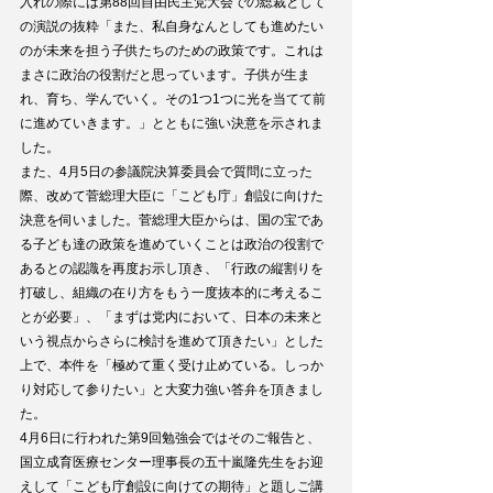
入れの際には第88回自由民主党大会での総裁として
の演説の抜粋「また、私自身なんとしても進めたい
のが未来を担う子供たちのための政策です。これは
まさに政治の役割だと思っています。子供が生ま
れ、育ち、学んでいく。その1つ1つに光を当てて前
に進めていきます。」とともに強い決意を示されま
した。
また、4月5日の参議院決算委員会で質問に立った
際、改めて菅総理大臣に「こども庁」創設に向けた
決意を伺いました。菅総理大臣からは、国の宝であ
る子ども達の政策を進めていくことは政治の役割で
あるとの認識を再度お示し頂き、「行政の縦割りを
打破し、組織の在り方をもう一度抜本的に考えるこ
とが必要」、「まずは党内において、日本の未来と
いう視点からさらに検討を進めて頂きたい」とした
上で、本件を「極めて重く受け止めている。しっか
り対応して参りたい」と大変力強い答弁を頂きまし
た。
4月6日に行われた第9回勉強会ではそのご報告と、
国立成育医療センター理事長の五十嵐隆先生をお迎
えして「こども庁創設に向けての期待」と題しご講