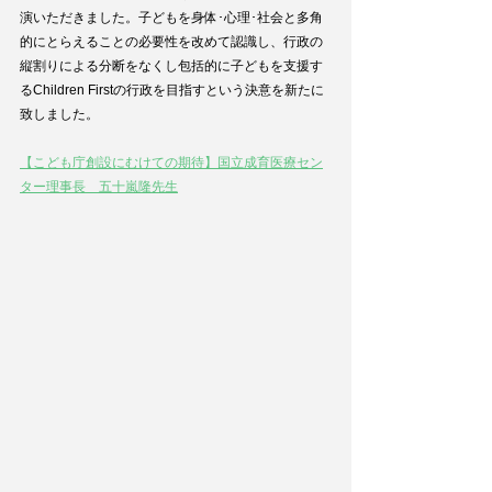
演いただきました。子どもを身体･心理･社会と多角
的にとらえることの必要性を改めて認識し、行政の
縦割りによる分断をなくし包括的に子どもを支援す
るChildren Firstの行政を目指すという決意を新たに
致しました。
【こども庁創設にむけての期待】国立成育医療セン
ター理事長　五十嵐隆先生