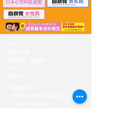
る表敬訪問
〉
ホーム
〉
政策と実績
〉
新着情報・活動報告
〉
プロフィール
〉
応援する
〉
掲載記事
〉自見
はなこ後援会「ひまわり会」
〉
メッセージを送る
〉
お問い合わせ
〉
特定商取引法に基づく表記