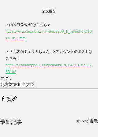
記念撮影
＜内閣府公式HPはこちら＞
https://www.cao.go.jp/minister/2309_h_jimi/photo/20
24_053.html
＜「北方領土エリカちゃん
」Xアカウントのポストは
こちら＞
https://x.com/hoppou_erika/status/18184518187387
58102
タグ：
北方対策担当大臣
すべて表示
最新記事