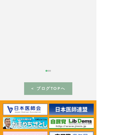
< ブログTOPへ
2024年3月14日 第38回
2024年2月7日
「北方領土を考える」高
返還要求全国大
校生弁論大会入賞者によ