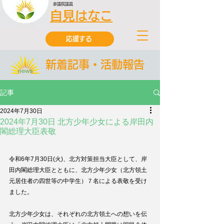
参議院議員
自見はなこ
応援する
新着記事・活動報告
記事
2024年7月30日
2024年7月30日 北方少年少女による岸田内
閣総理大臣表敬
令和6年7月30日(火)、
北方対策担当大臣
として、岸
田内閣総理大臣とともに、北方少年少女（北方領土
元居住者の四世等の中学生）７名による表敬を受け
ました。
北方少年少女は、それぞれの北方領土への想いを伝