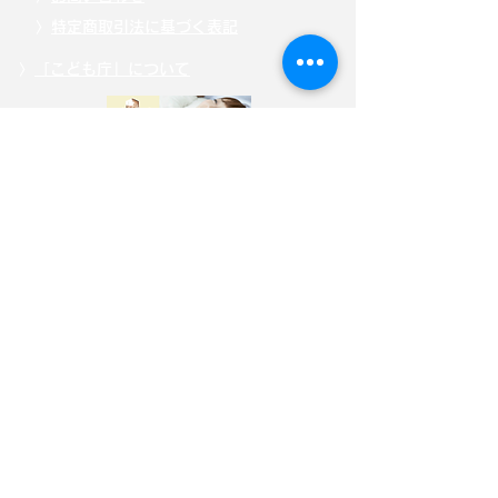
〉
特定商取引法に基づく表記
〉
「こども庁」について
〉
寄附・募金する
〉
サイトポリシー
〉
選挙ドットコム公式ページ
自見はなこ公式SNS
自見はなこ事務所SNS