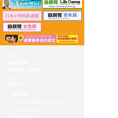
2026年6月30日 「有床診
2026年6月30日
療所の活性化を目指す議
ん治療等推進勉
員連盟」上野賢一郎厚生
野賢一郎厚生労
労働大臣へ申し入れ
申し入れ
〉
ホーム
〉
政策と実績
〉
新着情報・活動報告
〉
プロフィール
〉
応援する
〉
掲載記事
〉自見
はなこ後援会「ひまわり会」
〉
メッセージを送る
〉
お問い合わせ