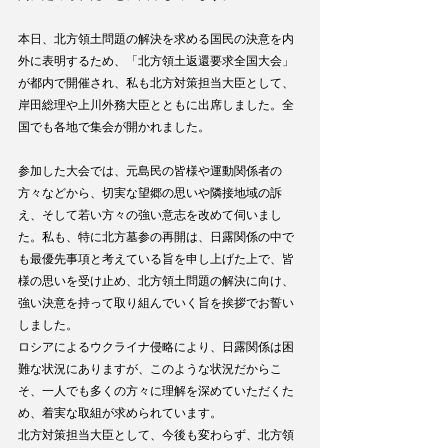
本日、北方領土問題の解決を求める国民の決意を内
外に表明するため、「北方領土返還要求全国大会」
が都内で開催され、私も北方対策担当大臣として、
岸田総理や上川外務大臣とともに出席しました。全
国でも各地で集会が開かれました。
参加した大会では、元島民の皆様や運動関係者の
方々などから、切実な望郷の思いや隣接地域の訴
え、そして若い方々の強い意志を改めて伺いまし
た。私も、特に北方墓参の再開は、日露関係の中で
も最優先事項と考えている旨を申し上げた上で、皆
様の思いを受け止め、北方領土問題の解決に向け、
強い決意を持って取り組んでいく旨を挨拶でお誓い
しました。
ロシアによるウクライナ侵略により、日露関係は困
難な状況にありますが、このような状況だからこ
そ、一人でも多くの方々に理解を深めていただくた
め、着実な取組が求められています。
北方対策担当大臣として、今後も変わらず、北方領