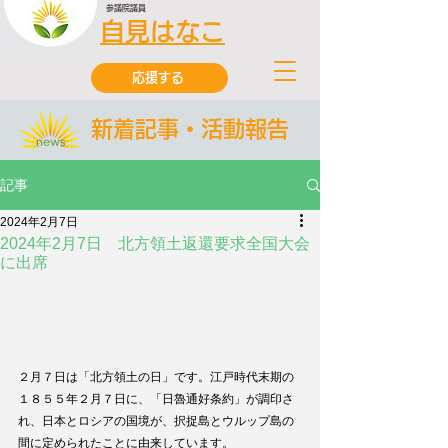
参議院議員
自見はなこ
応援する
新着記事・活動報告
記事
2024年2月7日
2024年2月7日 北方領土返還要求全国大会
に出席
２月７日は「北方領土の日」です。江戸時代末期の
１８５５年２月７日に、「日魯通好条約」が調印さ
れ、日本とロシアの国境が、択捉島とウルップ島の
間に定められたことに由来しています。