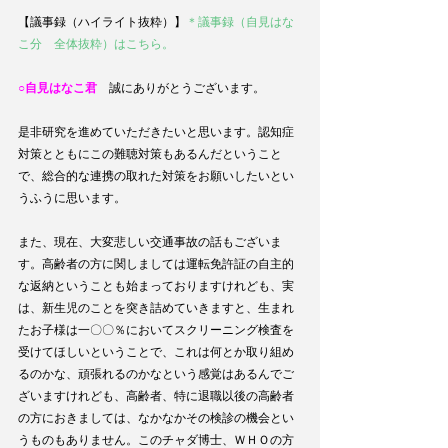
【議事録（ハイライト抜粋）】
＊議事録（自見はな
こ分　全体抜粋）はこちら。
○自見はなこ君
　誠にありがとうございます。
是非研究を進めていただきたいと思います。認知症
対策とともにこの難聴対策もあるんだということ
で、総合的な連携の取れた対策をお願いしたいとい
うふうに思います。
また、現在、大変悲しい交通事故の話もございま
す。高齢者の方に関しましては運転免許証の自主的
な返納ということも始まっておりますけれども、実
は、新生児のことを突き詰めていきますと、生まれ
たお子様は一〇〇％においてスクリーニング検査を
受けてほしいということで、これは何とか取り組め
るのかな、頑張れるのかなという感覚はあるんでご
ざいますけれども、高齢者、特に退職以後の高齢者
の方におきましては、なかなかその検診の機会とい
うものもありません。このチャダ博士、ＷＨＯの方