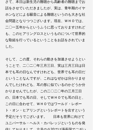
さて、本日は新生児の難聴から高齢者の難聴までお
話をさせていただきましたが、実は、青年期のイヤ
ホンなどによる騒音による難聴というのも大きな社
会問題となりつつございます。現在、ＷＨＯでは、
二〇一五年からというふうに思っておりますけれど
も、このヒアリングロスというものについて世界的
な取組を行っているということをお話をされていま
した。
そして、この度、それらの動きを加速させようとい
うことで、二〇二〇年三月三日、実は三月三日は日
本でも耳の日なんですけれども、世界でも耳の日だ
ということなんですが、これはなぜかは分かりませ
んでしたけれども、耳の形に似ているのかどうか分
かりませんでしたが、この二〇二〇年の三月三日
の、日本でも耳の日、そしてＷＨＯでも耳の日と、
この日に合わせて、ＷＨＯではワールド・レポー
ト・オン・ヒアリングというレポートを出すという
予定だそうでございます。   　日本も世界に向けて
ユニバーサル・ヘルス・カバレッジというものを発
信しておりまして、六月のＧ20では議長国でござい