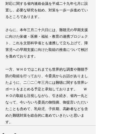
対応に関する省内連絡会議を平成二十九年七月に設
置し、必要な研究を始め、対策を一歩一歩進めてい
るところであります。
さらに、本年三月二十六日には、難聴児の早期支援
に向けた保健・医療・福祉・教育の連携プロジェク
ト、これを文部科学省とも連携して立ち上げて、障
害児への早期支援に向けた取組の推進について検討
を進めております。
一方、ＷＨＯではこれまでも世界的な調査や難聴予
防の取組を行っており、今委員からお話がありまし
たように、二〇二〇年三月には難聴に関する世界レ
ポートをまとめる予定と承知しております。   　Ｗ
ＨＯの取組も注視しながら、引き続き、省内一丸と
なって、今いろいろ委員の御指摘、御提言いただい
たことも含めて、乳幼児、子供期、高齢者などを含
めた難聴対策を総合的に進めていきたいと思いま
す。