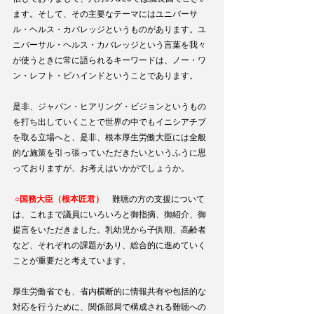
ます。そして、その主要なテーマにはユニバーサ
ル・ヘルス・カバレッジというものがあります。ユ
ニバーサル・ヘルス・カバレッジという言葉を我々
が使うときに常に語られるキーワードは、ノー・ワ
ン・レフト・ビハインドということであります。
是非、ジャパン・ヒアリング・ビジョンというもの
を打ち出していくことで世界の中でもイニシアチブ
を取る立場へと、是非、根本厚生労働大臣には全般
的な施策を引っ張っていただきたいというふうに思
っておりますが、お考えはいかがでしょうか。
○国務大臣（根本匠君）
　難聴の方の支援について
は、これまで議員にいろいろと御指摘、御紹介、御
提言をいただきました。乳幼児から子供期、高齢者
など、それぞれの課題があり、総合的に進めていく
ことが重要だと考えています。
厚生労働省でも、省内横断的に情報共有や包括的な
対応を行うために、関係部局で構成される難聴への