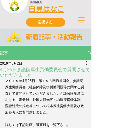
参議院議員
自見はなこ
応援する
新着記事・活動報告
記事
2019年5月2日
4月25日参議院厚生労働委員会で質問させて
いただきました
２０１９年4月25日、第１９８回通常国会、参議院
厚生労働員会（社会保障及び労働問題等に関する調
査）で質問させていただきました。介護保険制度に
おける世帯分離、外国人観光客への医療提供体制、
難聴対策の推進等について根本厚生労働大臣及び政
府参考人に質問致しました。
詳しくは下記動画、議事録をご覧下さい。