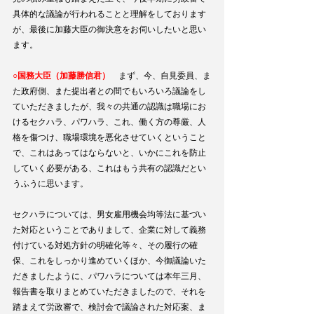
具体的な議論が行われることと理解をしております
が、最後に加藤大臣の御決意をお伺いしたいと思い
ます。
○国務大臣（加藤勝信君）
　まず、今、自見委員、ま
た政府側、また提出者との間でもいろいろ議論をし
ていただきましたが、我々の共通の認識は職場にお
けるセクハラ、パワハラ、これ、働く方の尊厳、人
格を傷つけ、職場環境を悪化させていくということ
で、これはあってはならないと、いかにこれを防止
していく必要がある、これはもう共有の認識だとい
うふうに思います。
セクハラについては、男女雇用機会均等法に基づい
た対応ということでありまして、企業に対して義務
付けている対処方針の明確化等々、その履行の確
保、これをしっかり進めていくほか、今御議論いた
だきましたように、パワハラについては本年三月、
報告書を取りまとめていただきましたので、それを
踏まえて労政審で、検討会で議論された対応案、ま