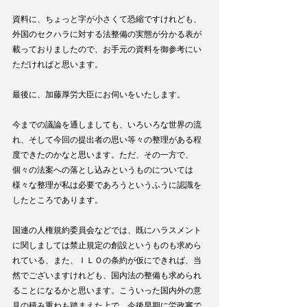
資料に、ちょっと字が小さくて恐縮ですけれども、
外国のセクハラに対する法整備の実態が分かる表が
載っておりましたので、お手元の資料を御参考にい
ただければと思います。
最後に、加藤厚労大臣にお伺いをいたします。
今までの議論を通しましても、いろいろな世界の流
れ、そして今回の提出者の思い等々の整理がある程
度できたのかなと思います。ただ、その一方で、
個々の法案への落とし込みというものについては
様々な整理が私は必要であろうというふうに認識を
したところであります。
国連の人権規約委員会などでは、既にハラスメント
に関しましては禁止規定の創設というものも求めら
れている、また、ＩＬＯの条約が仮にできれば、当
然でございますけれども、国内法の整備も求められ
ることになるかと思います。こういった国内外の意
見の積み重ねも踏まえた上で、今後早期に労政審で