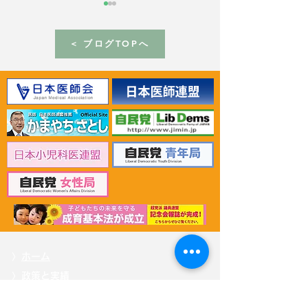
< ブログTOPへ
2024年4月29日 パリの
2024年4月24
BIE本部でケルケンツェス
ール仏貿易担当
事務局長と会談
見交換＆仏パビ
イベントに出席
〉
ホーム
〉
政策と実績
〉
新着情報・活動報告