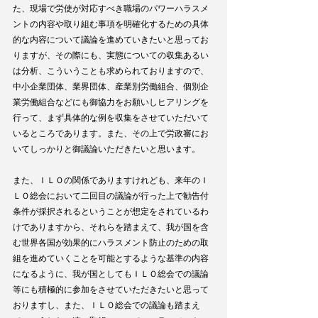
た、現場で労使が対応すべき職場のパワーハラスメ
ントの内容や取り組む事項を明確化するための具体
的な内容について議論を進めていきたいと思ってお
りますが、その際にも、実態についての収集あるい
は分析、こういうことも求められておりますので、
中小企業団体、業界団体、産業別労働組合、個別企
業労働組合などにも御協力をお願いしヒアリングを
行って、まず具体的な例を収集をさせていただいて
いるところであります。また、その上で労政審にお
いてしっかりと御議論いただきたいと思います。
また、ＩＬＯの関係でありますけれども、来年のＩ
ＬＯ総会において二回目の議論が行った上で勧告付
条件が採択されるということが想定をされているわ
けでありますから、それらを踏まえて、我が国を含
む世界各国が効果的にハラスメント防止のための取
組を進めていくことを可能とするような基準の内容
になるように、我が国としてもＩＬＯ総会での議論
等にも積極的に参加をさせていただきたいと思って
おりますし、また、ＩＬＯ総会での議論も踏まえ