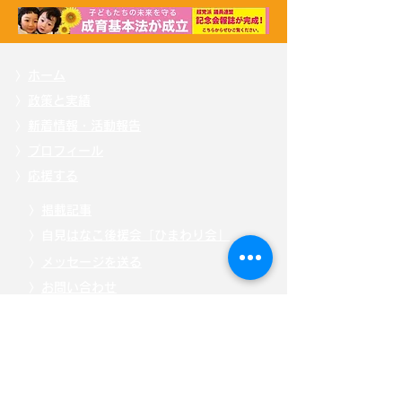
〉
ホーム
〉
政策と実績
〉
新着情報・活動報告
〉
プロフィール
〉
応援する
〉
掲載記事
〉自見
はなこ後援会「ひまわり会」
〉
メッセージを送る
〉
お問い合わせ
〉
特定商取引法に基づく表記
〉
「こども庁」について