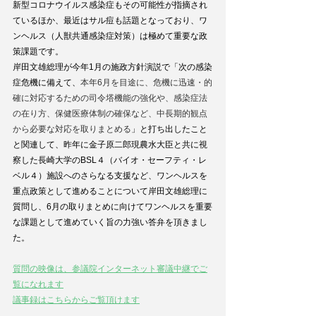
新型コロナウイルス感染症もその可能性が指摘され
ているほか、最近はサル痘も話題となっており、ワ
ンヘルス（人獣共通感染症対策）は極めて重要な政
策課題です。
岸田文雄総理が今年1月の施政方針演説で「次の感染
症危機に備えて、
本年6月を目途に、危機に迅速・的
確に対応するための司令塔機能の強化や、感染症法
の在り方、保健医療体制の確保など、中長期的観点
から必要な対応を取りまとめる
」と打ち出したこと
と関連して、昨年に金子原二郎現農水大臣と共に視
察した長崎大学のBSL４（バイオ・セーフティ・レ
ベル４）施設へのさらなる支援など、ワンヘルスを
重点政策として進めることについて岸田文雄総理に
質問し、6月の取りまとめに向けてワンヘルスを重要
な課題として進めていく旨の力強い答弁を頂きまし
た。
質問の映像は、参議院インターネット審議中継でご
覧になれます
議事録はこちらからご覧頂けます