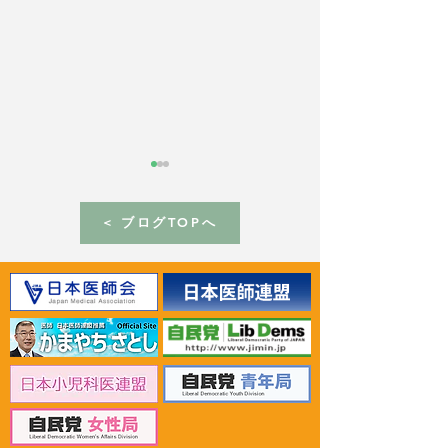
< ブログTOPへ
2026年6月30日 「有床診
2026年6月30日
療所の活性化を目指す議
ん治療等推進勉
員連盟」上野賢一郎厚生
野賢一郎厚生労
労働大臣へ申し入れ
申し入れ