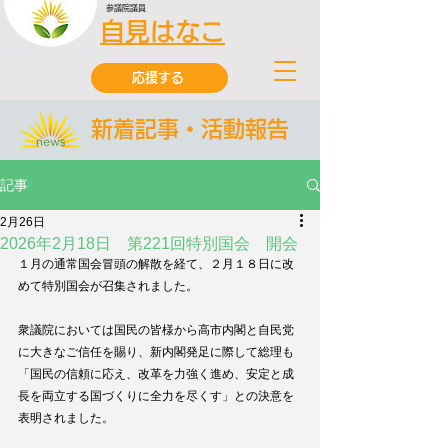
参議院議員
自見はなこ
応援する
新着記事・活動報告
記事
2月26日
2026年2月18日 第221回特別国会 開会
１月の通常国会冒頭の解散を経て、２月１８日に改
めて特別国会が召集されました。
衆議院においては国民の皆様から高市内閣と自民党
に大きなご信任を賜り、新内閣発足に際して総理も
「国民の信頼に応え、改革を力強く進め、安定と成
長を両立する国づくりに全力を尽くす」との決意を
表明されました。