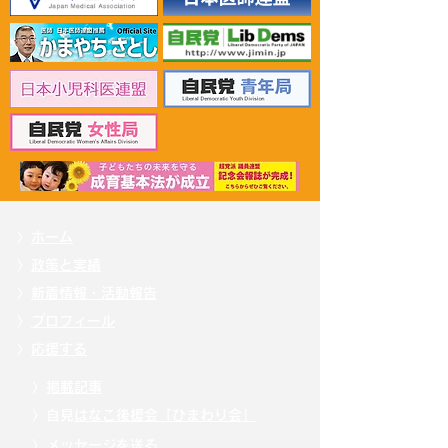
2026年6月30日 「有床診
2026年6月30日
療所の活性化を目指す議
ん治療等推進勉
員連盟」上野賢一郎厚生
野賢一郎厚生労
労働大臣へ申し入れ
申し入れ
〉
ホーム
〉
政策と実績
〉
新着情報・活動報告
〉
プロフィール
〉
応援する
〉
掲載記事
〉自見
はなこ後援会「ひまわり会」
〉
メッセージを送る