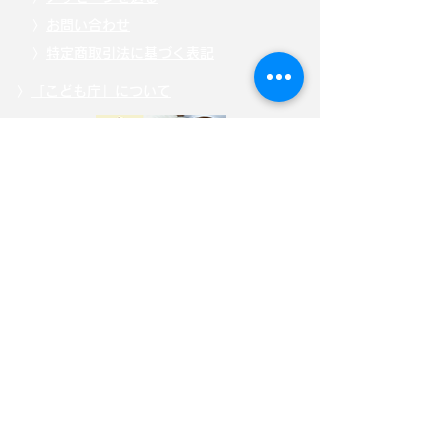
〉
お問い合わせ
〉
特定商取引法に基づく表記
〉
「こども庁」について
〉
寄附・募金する
〉
サイトポリシー
〉
選挙ドットコム公式ページ
自見はなこ公式SNS