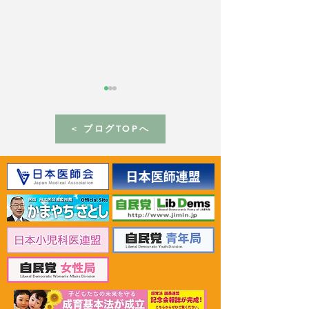
< ブログTOPへ
2026年6月30日 「有床診
2026年6月30日
療所の活性化を目指す議
ん治療等推進勉
員連盟」上野賢一郎厚生
野賢一郎厚生労
労働大臣へ申し入れ
申し入れ