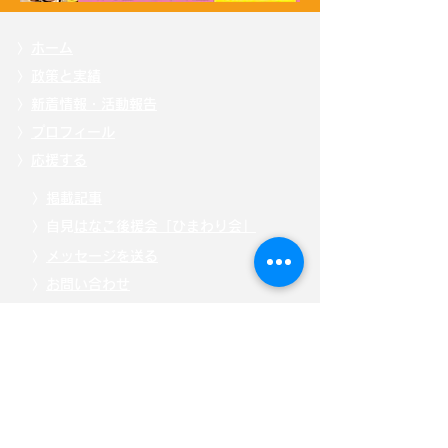
〉
ホーム
〉
政策と実績
〉
新着情報・活動報告
〉
プロフィール
〉
応援する
〉
掲載記事
〉自見
はなこ後援会「ひまわり会」
〉
メッセージを送る
〉
お問い合わせ
〉
特定商取引法に基づく表記
〉
「こども庁」について