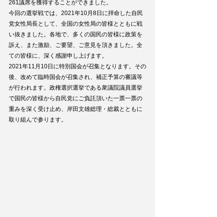
261議席を獲得することができました。
今回の選挙戦では、2021年10月8日に拝命した自民
党女性局長として、全国の女性局の皆様とともに戦
い抜きました。各地で、多くの国民の皆様に政策を
訴え、また激励、ご要望、ご意見を頂きました。全
ての皆様に、深く感謝申し上げます。
2021年11月10日に特別国会が召集となります。その
後、改めて臨時国会が召集され、補正予算の審議等
が行われます。政権選択選挙である衆議院議員選挙
で国民の皆様から自民党にご負託頂いた一票一票の
重みを深く受け止め、岸田文雄総理・総裁とともに
取り組んで参ります。