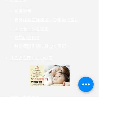
〉
掲載記事
〉自見
はなこ後援会「ひまわり会」
〉
メッセージを送る
〉
お問い合わせ
〉
特定商取引法に基づく表記
〉
「こども庁」について
〉
寄附・募金する
〉
サイトポリシー
〉
選挙ドットコム公式ページ
自見はなこ公式SNS