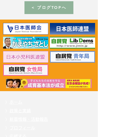
< ブログTOPへ
2026年6月30日 「有床診
2026年6月30日
療所の活性化を目指す議
ん治療等推進勉
員連盟」上野賢一郎厚生
野賢一郎厚生労
労働大臣へ申し入れ
申し入れ
〉
ホーム
〉
政策と実績
〉
新着情報・活動報告
〉
プロフィール
〉
応援する