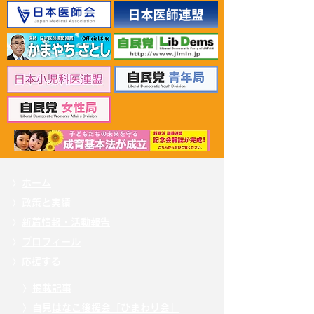
2026年6月30日 「有床診
2026年6月30日
療所の活性化を目指す議
ん治療等推進勉
員連盟」上野賢一郎厚生
野賢一郎厚生労
労働大臣へ申し入れ
申し入れ
〉
ホーム
〉
政策と実績
〉
新着情報・活動報告
〉
プロフィール
〉
応援する
〉
掲載記事
〉自見
はなこ後援会「ひまわり会」