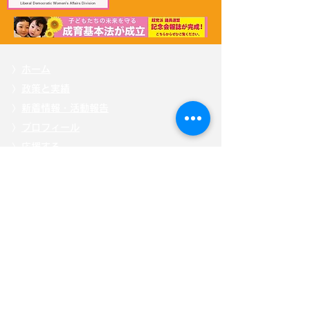
〉
ホーム
〉
政策と実績
〉
新着情報・活動報告
〉
プロフィール
〉
応援する
〉
掲載記事
〉自見
はなこ後援会「ひまわり会」
〉
メッセージを送る
〉
お問い合わせ
〉
特定商取引法に基づく表記
〉
「こども庁」について