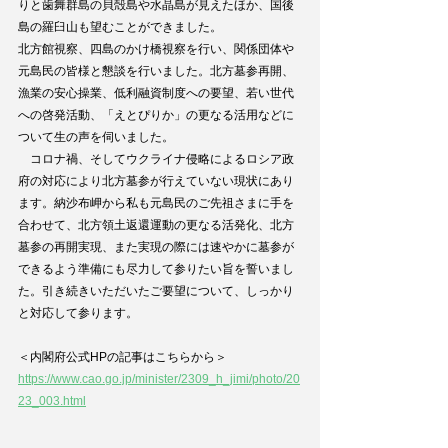
りと歯舞群島の貝殻島や水晶島が見えたほか、国後
島の羅臼山も望むことができました。
北方館視察、四島のかけ橋視察を行い、関係団体や
元島民の皆様と懇談を行いました。北方墓参再開、
漁業の安心操業、低利融資制度への要望、若い世代
への啓発活動、「えとぴりか」の更なる活用などに
ついて生の声を伺いました。
　コロナ禍、そしてウクライナ侵略によるロシア政
府の対応により北方墓参が行えていない現状にあり
ます。納沙布岬から私も元島民のご先祖さまに手を
合わせて、北方領土返還運動の更なる活発化、北方
墓参の再開実現、また実現の際には速やかに墓参が
できるよう準備にも尽力して参りたい旨を誓いまし
た。引き続きいただいたご要望について、しっかり
と対応して参ります。
＜内閣府公式HPの記事はこちらから＞
https://www.cao.go.jp/minister/2309_h_jimi/photo/20
23_003.html