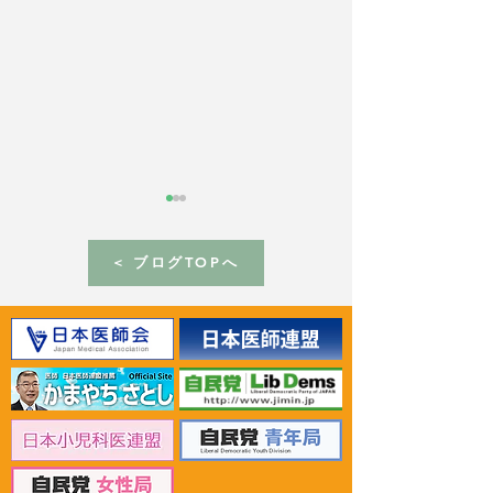
< ブログTOPへ
2026年6月30日 「有床診
2026年6月30日
療所の活性化を目指す議
ん治療等推進勉
員連盟」上野賢一郎厚生
野賢一郎厚生労
労働大臣へ申し入れ
申し入れ