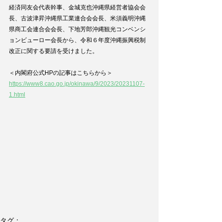
経済同友会代表幹事、金城克也沖縄県経営者協会会
長、古波津昇沖縄県工業連合会会長、米須義明沖縄
県商工会連合会会長、下地芳郎沖縄観光コンベンシ
ョンビューロー会長から、令和６年度沖縄振興税制
改正に関する要請を受けました。
＜内閣府公式HPの記事はこちらから＞
https://www8.cao.go.jp/okinawa/9/2023/20231107-
1.html
タグ：