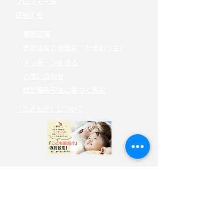
〉
プロフィール
〉
応援する
〉
掲載記事
〉自見
はなこ後援会「ひまわり会」
〉
メッセージを送る
〉
お問い合わせ
〉
特定商取引法に基づく表記
〉
「こども庁」について
〉
寄附・募金する
〉
サイトポリシー
〉
選挙ドットコム公式ページ