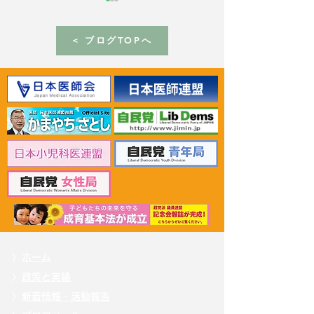
< ブログTOPへ
2026年6月30日 「有床診
2026年6月30日
療所の活性化を目指す議
ん治療等推進勉
員連盟」上野賢一郎厚生
野賢一郎厚生労
労働大臣へ申し入れ
申し入れ
〉
ホーム
〉
政策と実績
〉
新着情報・活動報告