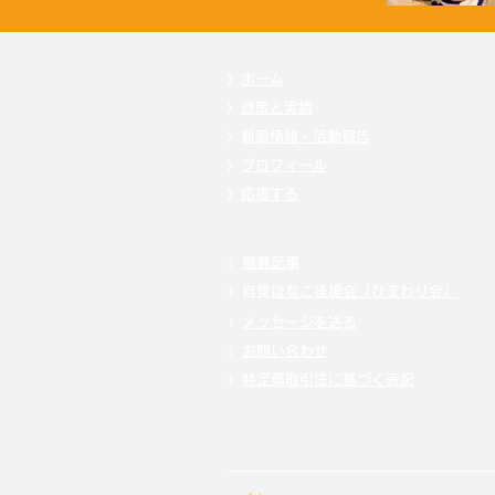
〉
ホーム
〉
政策と実績
〉
新着情報・活動報告
〉
プロフィール
〉
応援する
〉
掲載記事
〉自見
はなこ後援会「ひまわり会」
〉
メッセージを送る
〉
お問い合わせ
〉
特定商取引法に基づく表記