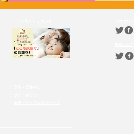
〉
「こども庁」について
自見はなこ
自見はなこ
〉
寄附・募金する
〉
サイトポリシー
〉
選挙ドットコム公式ページ