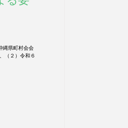
による要
沖縄県町村会会
、（２）令和６