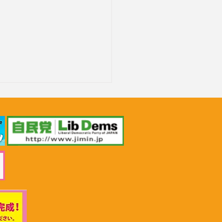
26年6月30日 「小児がん治
推進勉強会」上野賢一郎
労働大臣へ申し入れ