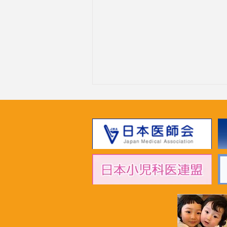
2026年7月1日 「超党派成育
基本法推進議員連盟」黄川田
仁志こども政策担当大臣へ申
し入れ