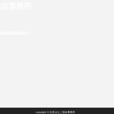
国会事務所
 参議院議員会館504
）
copyright ©︎ 自見はなこ国会事務所