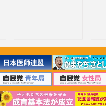
2026年6月30日 「有床診療所
20
の活性化を目指す議員連盟」
療等
上野賢一郎厚生労働大臣へ申
厚生
し入れ