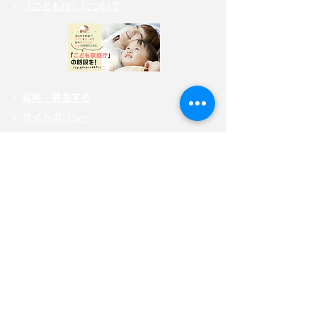
〉
「こども庁」について
〉
寄附・募金する
〉
サイトポリシー
〉
選挙ドットコム公式ページ
自見はなこ公式SNS
自見はなこ事務所SNS