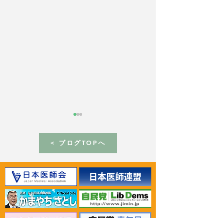
< ブログTOPへ
2026年6月30日 「有床診
2026年6月30日
療所の活性化を目指す議
ん治療等推進勉
員連盟」上野賢一郎厚生
野賢一郎厚生労