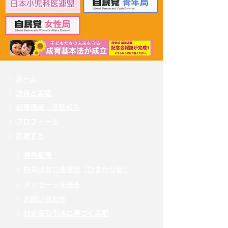
労働大臣へ申し入れ
申し入れ
〉
ホーム
〉
政策と実績
〉
新着情報・活動報告
〉
プロフィール
〉
応援する
〉
掲載記事
〉自見
はなこ後援会「ひまわり会」
〉
メッセージを送る
〉
お問い合わせ
〉
特定商取引法に基づく表記