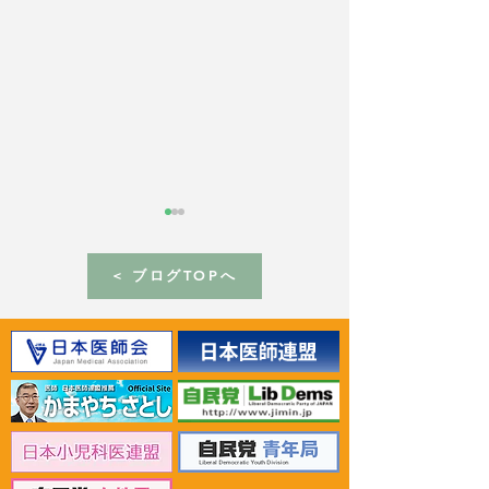
< ブログTOPへ
2026年6月30日 「有床診
2026年6月30日
療所の活性化を目指す議
ん治療等推進勉
員連盟」上野賢一郎厚生
野賢一郎厚生労
労働大臣へ申し入れ
申し入れ