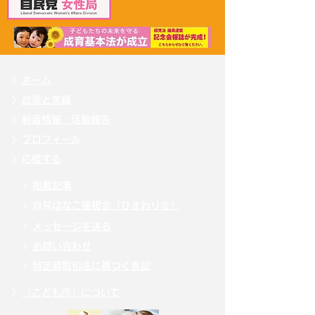
〉
ホーム
〉
政策と実績
〉
新着情報・活動報告
〉
プロフィール
〉
応援する
〉
掲載記事
〉自見
はなこ後援会「ひまわり会」
〉
メッセージを送る
〉
お問い合わせ
〉
特定商取引法に基づく表記
〉
「こども庁」について