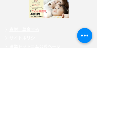
〉
寄附・募金する
〉
サイトポリシー
〉
選挙ドットコム公式ページ
自見はなこ公式SNS
自見はなこ事務所SNS