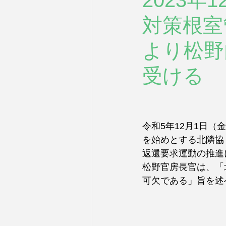
2023
対策根室
より松野
受ける
令和5年12月1日
を始めとする北隣協
返還要求運動の推進
松野官房長官は、「
可欠である」旨を述