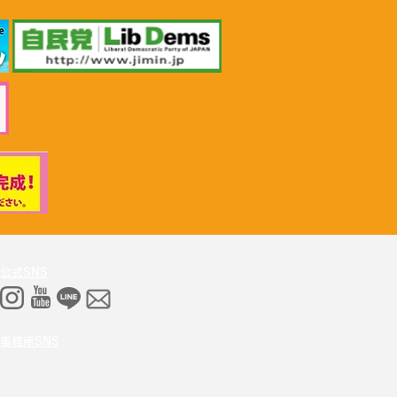
26年6月30日 「小児がん治
推進勉強会」上野賢一郎
労働大臣へ申し入れ
公式SNS
事務所SNS