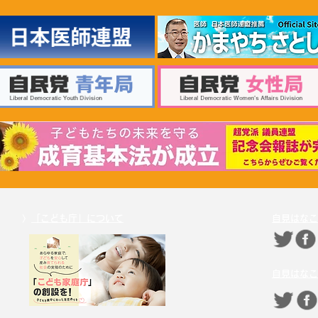
2026年6月30日 「有床診療所
20
の活性化を目指す議員連盟」
療等
上野賢一郎厚生労働大臣へ申
厚生
し入れ
〉
「こども庁」について
自見はなこ
自見はなこ