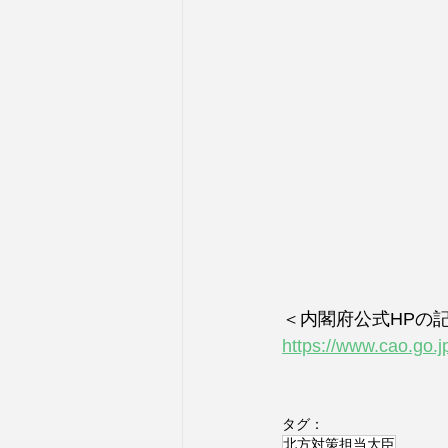
＜内閣府公式HPの
https://www.cao.go.j
タグ：
北方対策担当大臣