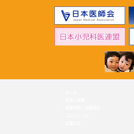
2026年7月1日 「超党派成育
基本法推進議員連盟」黄川田
仁志こども政策担当大臣へ申
し入れ
〉
ホーム
〉
政策と実績
〉
新着情報・活動報告
〉
プロフィール
〉
応援する