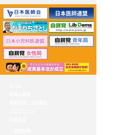
2026年6月30日 「有床診
2026年6月30日
療所の活性化を目指す議
ん治療等推進勉
員連盟」上野賢一郎厚生
野賢一郎厚生労
労働大臣へ申し入れ
申し入れ
〉
ホーム
〉
政策と実績
〉
新着情報・活動報告
〉
プロフィール
〉
応援する
〉
掲載記事