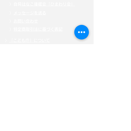
〉自見
はなこ後援会「ひまわり会」
〉
メッセージを送る
〉
お問い合わせ
〉
特定商取引法に基づく表記
〉
「こども庁」について
〉
寄附・募金する
〉
サイトポリシー
〉
選挙ドットコム公式ページ
自見はなこ公式SNS