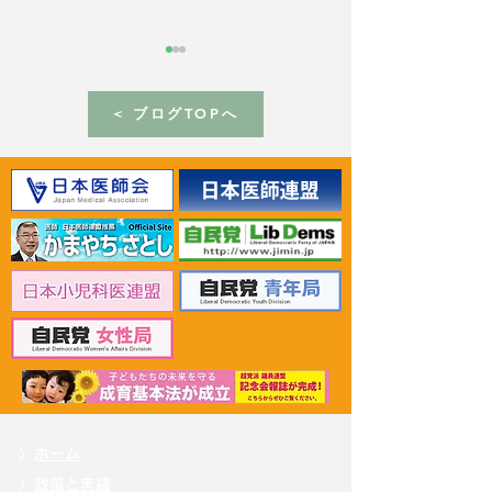
< ブログTOPへ
2026年6月30日 「有床診
2026年6月30日
療所の活性化を目指す議
ん治療等推進勉
員連盟」上野賢一郎厚生
野賢一郎厚生労
労働大臣へ申し入れ
申し入れ
〉
ホーム
〉
政策と実績