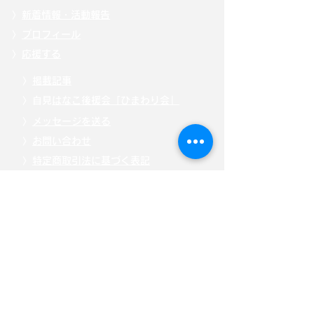
〉
新着情報・活動報告
〉
プロフィール
〉
応援する
〉
掲載記事
〉自見
はなこ後援会「ひまわり会」
〉
メッセージを送る
〉
お問い合わせ
〉
特定商取引法に基づく表記
〉
「こども庁」について
〉
寄附・募金する
〉
サイトポリシー