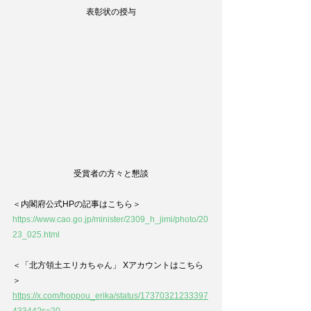
表彰状の授与
受賞者の方々と懇談
＜内閣府公式HPの記事はこちら＞
https://www.cao.go.jp/minister/2309_h_jimi/photo/20
23_025.html
＜「北方領土エリカちゃん」 Xアカウントはこちら
＞
https://x.com/hoppou_erika/status/17370321233397