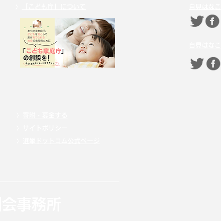
〉
「こども庁」について
自見はなこ
自見はなこ
〉
寄附・募金する
〉
サイトポリシー
〉
選挙ドットコム公式ページ
国会事務所