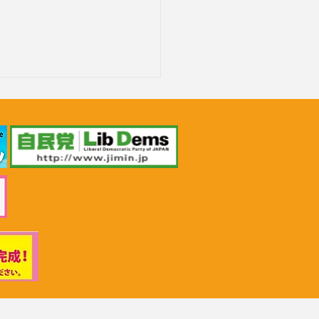
26年6月30日 「小児がん治
推進勉強会」上野賢一郎
労働大臣へ申し入れ