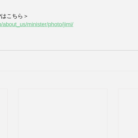
Pはこちら＞
p/about_us/minister/photo/jimi/