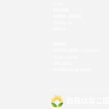
〉
ホーム
〉
政策と実績
〉
新着情報・活動報告
〉
プロフィール
〉
応援する
〉
掲載記事
〉自見
はなこ後援会「ひまわり会」
〉
メッセージを送る
〉
お問い合わせ
〉
特定商取引法に基づく表記
自見はなこ