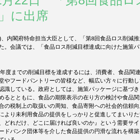
12月22日 「第8回食品
」に出席
(金)、内閣府特命担当大臣として、「第8回食品ロス削減
た。会議では、「食品ロス削減目標達成に向けた施策パ
30年度までの削減目標を達成するには、消費者、食品関
堂やフードパントリーの皆様など、幅広い方々に行動し
認識している。政府としては、施策パッケージに基づき
めるとともに、食品の期限表示の在り方の検討や食品関
合の税制上の取扱いの周知、食品寄附への社会的信頼向
により未利用食品の提供をしっかりと促進してまいりた
、どれだけ、どこに届ければ良いのか』という需要サイ
ードバンク団体等を介した食品提供の円滑な流れを構築
ている。