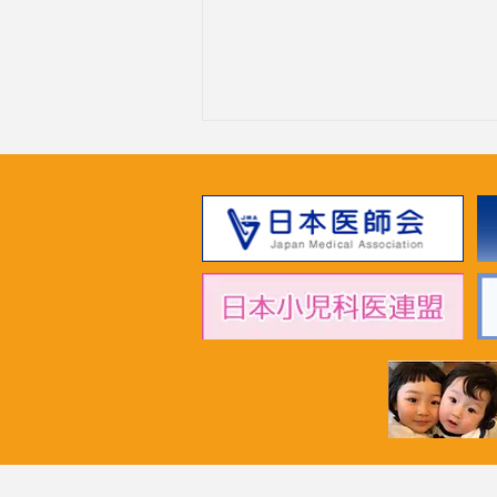
2026年7月1日 「超党派成育
基本法推進議員連盟」黄川田
仁志こども政策担当大臣へ申
し入れ