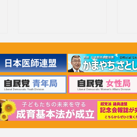
2026年6月30日 「有床診療所
20
の活性化を目指す議員連盟」
療等
上野賢一郎厚生労働大臣へ申
厚生
し入れ