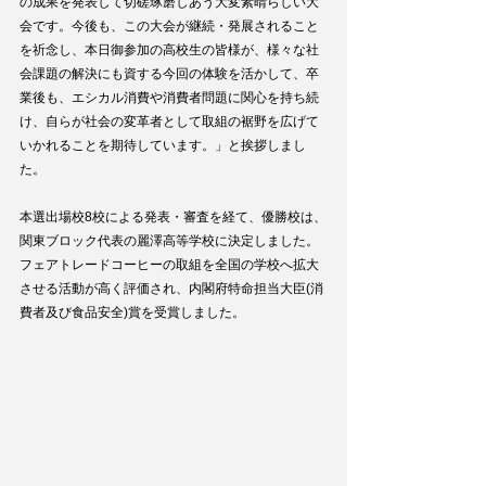
の成果を発表して切磋琢磨しあう大変素晴らしい大
会です。今後も、この大会が継続・発展されること
を祈念し、本日御参加の高校生の皆様が、様々な社
会課題の解決にも資する今回の体験を活かして、卒
業後も、エシカル消費や消費者問題に関心を持ち続
け、自らが社会の変革者として取組の裾野を広げて
いかれることを期待しています。」と挨拶しまし
た。​
本選出場校8校による発表・審査を経て、優勝校は、
関東ブロック代表の麗澤高等学校に決定しました。
フェアトレードコーヒーの取組を全国の学校へ拡大
させる活動が高く評価され、内閣府特命担当大臣(消
費者及び食品安全)賞を受賞しました。