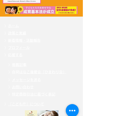
〉
ホーム
〉
政策と実績
〉
新着情報・活動報告
〉
プロフィール
〉
応援する
〉
掲載記事
〉自見
はなこ後援会「ひまわり会」
〉
メッセージを送る
〉
お問い合わせ
〉
特定商取引法に基づく表記
〉
「こども庁」について