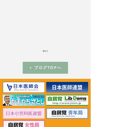
< ブログTOPへ
2026年6月30日 「有床診
2026年6月30日
療所の活性化を目指す議
ん治療等推進勉
員連盟」上野賢一郎厚生
野賢一郎厚生労
労働大臣へ申し入れ
申し入れ