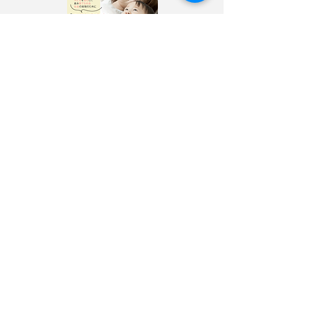
〉
寄附・募金する
〉
サイトポリシー
〉
選挙ドットコム公式ページ
自見はなこ公式SNS
自見はなこ事務所SNS