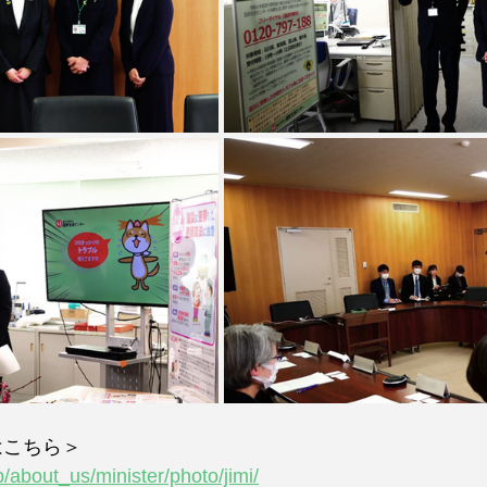
はこちら＞
p/about_us/minister/photo/jimi/