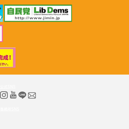
26年6月30日 「小児がん治
推進勉強会」上野賢一郎
労働大臣へ申し入れ
公式SNS
事務所SNS