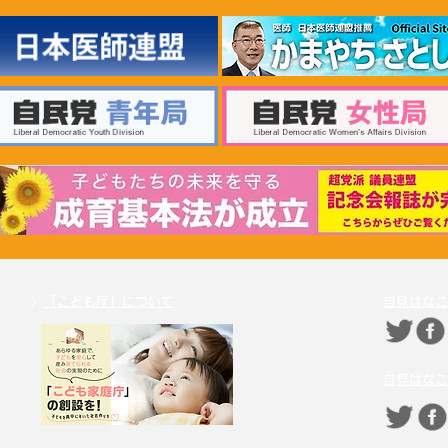
2026年6月30日 「有床診療所
20
の活性化を目指す議員連盟」
療等
上野賢一郎厚生労働大臣へ申
厚生
し入れ
〉
「こども庁」について
自見はなこ
自見はなこ