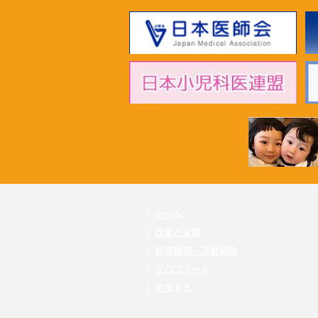
2026年7月1日 「超党派成育
基本法推進議員連盟」黄川田
仁志こども政策担当大臣へ申
し入れ
〉
ホーム
〉
政策と実績
〉
新着情報・活動報告
〉
プロフィール
〉
応援する