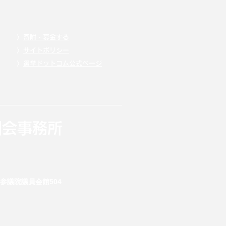
〉
寄附・募金する
〉
サイトポリシー
〉
選挙ドットコム公式ページ
国会事務所
 参議院議員会館504
）