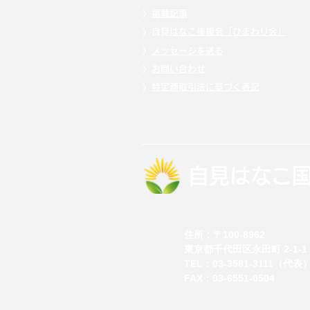
〉
掲載記事
〉自見
はなこ後援会「ひまわり会」
〉
メッセージを送る
〉
お問い合わせ
〉
特定商取引法に基づく表記
自見はなこ
住所：
〒100-8962
東京都千代田区永田町 2-1-1
TEL：
03-3581-3111（代表
FAX：03-6551-0504