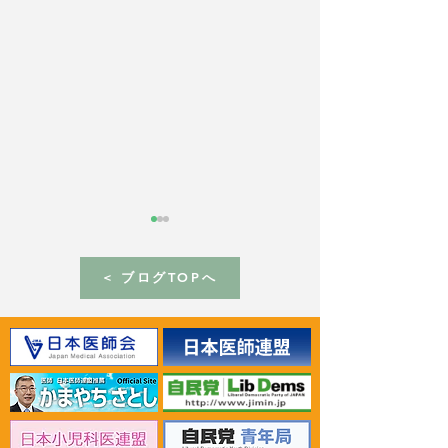
< ブログTOPへ
2026年6月30日 「有床診
2026年6月30日
療所の活性化を目指す議
ん治療等推進勉
員連盟」上野賢一郎厚生
野賢一郎厚生労