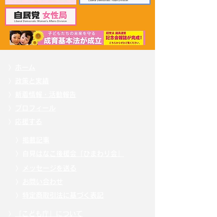
労働大臣へ申し入れ
申し入れ
〉
ホーム
〉
政策と実績
〉
新着情報・活動報告
〉
プロフィール
〉
応援する
〉
掲載記事
〉自見
はなこ後援会「ひまわり会」
〉
メッセージを送る
〉
お問い合わせ
〉
特定商取引法に基づく表記
〉
「こども庁」について