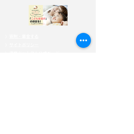
〉
寄附・募金する
〉
サイトポリシー
〉
選挙ドットコム公式ページ
自見はなこ公式SNS
自見はなこ事務所SNS