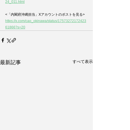
24_011.html
<「内閣府沖縄担当」Xアカウントのポストを見る>
https://x.com/cao_okinawa/status/17573272172423
61866?s=20
すべて表示
最新記事