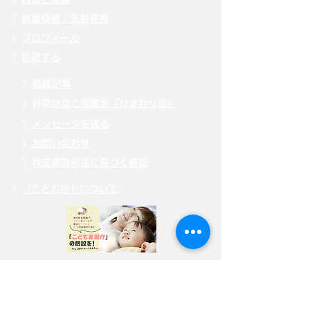
〉
新着情報・活動報告
〉
プロフィール
〉
応援する
〉
掲載記事
〉自見
はなこ後援会「ひまわり会」
〉
メッセージを送る
〉
お問い合わせ
〉
特定商取引法に基づく表記
〉
「こども庁」について
〉
寄附・募金する
〉
サイトポリシー