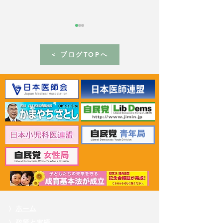
< ブログTOPへ
2026年6月30日 「有床診
2026年6月30日
療所の活性化を目指す議
ん治療等推進勉
員連盟」上野賢一郎厚生
野賢一郎厚生労
労働大臣へ申し入れ
申し入れ
〉
ホーム
〉
政策と実績