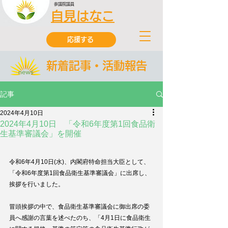
参議院議員
自見はなこ
応援する
新着記事・活動報告
記事
2024年4月10日
2024年4月10日 「令和6年度第1回食品衛
生基準審議会」を開催
令和6年4月10日(水)、
内閣府特命担当大臣として、
「令和6年度第1回食品衛生基準審議会」に出席し、
挨拶を行いました。
冒頭挨拶の中で、食品衛生基準審議会に御出席の委
員へ感謝の言葉を述べたのち、「4月1日に食品衛生