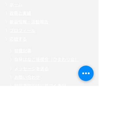
〉
ホーム
〉
政策と実績
〉
新着情報・活動報告
〉
プロフィール
〉
応援する
〉
掲載記事
〉自見
はなこ後援会「ひまわり会」
〉
メッセージを送る
〉
お問い合わせ
〉
特定商取引法に基づく表記
〉
「こども庁」について
〉
寄附・募金する