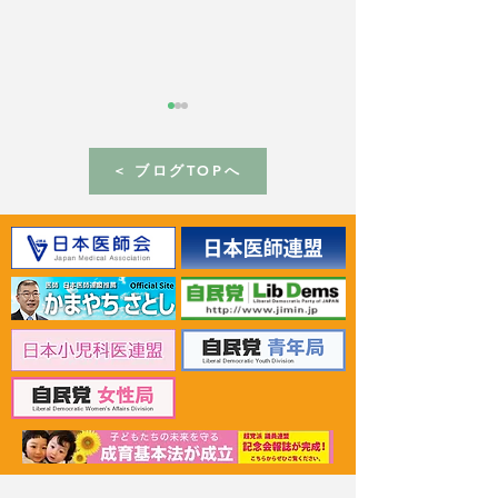
< ブログTOPへ
2026年6月30日 「有床診
2026年6月30日
療所の活性化を目指す議
ん治療等推進勉
員連盟」上野賢一郎厚生
野賢一郎厚生労
労働大臣へ申し入れ
申し入れ