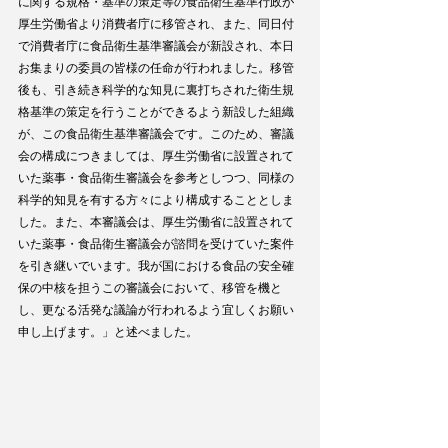
に関する規格・基準の策定等の食品衛生基準行政が
厚生労働省より消費者庁に移管され、また、同日付
で消費者庁に食品衛生基準審議会が新設され、本日
お集まりの委員の皆様の任命が行われました。移管
後も、引き続き科学的な知見に裏打ちされた衛生規
格基準の策定を行うことができるよう新設した組織
が、この食品衛生基準審議会です。このため、審議
会の構成につきましては、厚生労働省に設置されて
いた薬事・食品衛生審議会を参考としつつ、同様の
科学的知見を有する方々により構成することとしま
した。また、本審議会は、厚生労働省に設置されて
いた薬事・食品衛生審議会が諮問を受けていた案件
を引き継いでいます。我が国における食品の安全確
保の中核を担うこの審議会において、移管を機と
し、更なる活発な議論が行われるよう宜しくお願い
申し上げます。」と述べました。