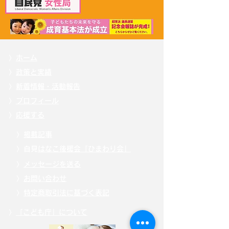
〉
ホーム
〉
政策と実績
〉
新着情報・活動報告
〉
プロフィール
〉
応援する
〉
掲載記事
〉自見
はなこ後援会「ひまわり会」
〉
メッセージを送る
〉
お問い合わせ
〉
特定商取引法に基づく表記
〉
「こども庁」について