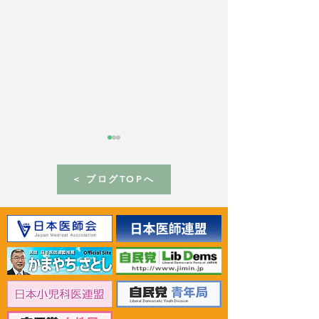
< ブログTOPへ
2026年6月30日 「有床診
2026年6月30日
療所の活性化を目指す議
ん治療等推進勉
員連盟」上野賢一郎厚生
野賢一郎厚生労
労働大臣へ申し入れ
申し入れ