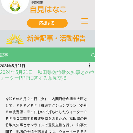
参議院議員
自見はなこ
応援する
新着記事・活動報告
記事
2024年5月21日
2024年5月21日 秋田県佐竹敬久知事とのウ
ォーターPPPに関する意見交換
令和６年５月２１日（火）、内閣府特命担当大臣と
して、ＰＰＰ／ＰＦＩ推進アクションプラン（令和
５年改定版）
※１
において打ち出したウォーターＰ
ＰＰ
※２
に関する機運醸成を図るため、秋田県の佐
竹敬久知事とオンラインで意見交換を行い、知事の
間で、地域の実情を踏まえつつ、ウォーターＰＰＰ