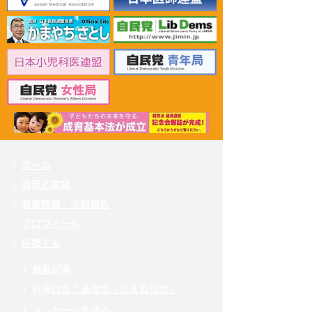
2026年6月30日 「有床診
2026年6月30日
療所の活性化を目指す議
ん治療等推進勉
員連盟」上野賢一郎厚生
野賢一郎厚生労
労働大臣へ申し入れ
申し入れ
〉
ホーム
〉
政策と実績
〉
新着情報・活動報告
〉
プロフィール
〉
応援する
〉
掲載記事
〉自見
はなこ後援会「ひまわり会」
〉
メッセージを送る