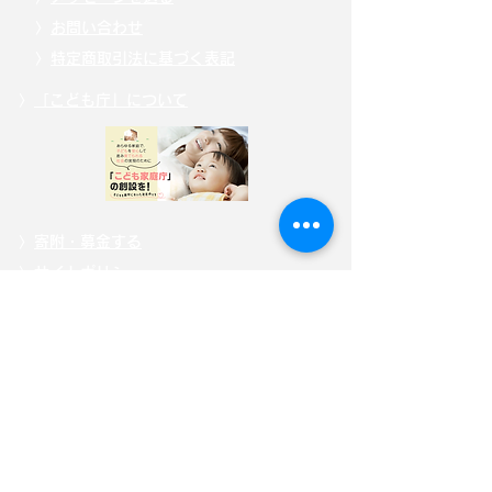
〉
お問い合わせ
〉
特定商取引法に基づく表記
〉
「こども庁」について
〉
寄附・募金する
〉
サイトポリシー
〉
選挙ドットコム公式ページ
自見はなこ公式SNS