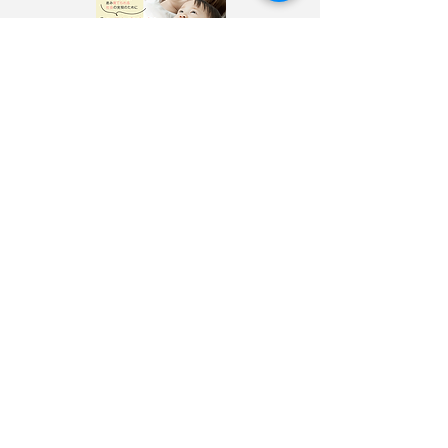
〉
寄附・募金する
〉
サイトポリシー
〉
選挙ドットコム公式ページ
自見はなこ公式SNS
自見はなこ事務所SNS