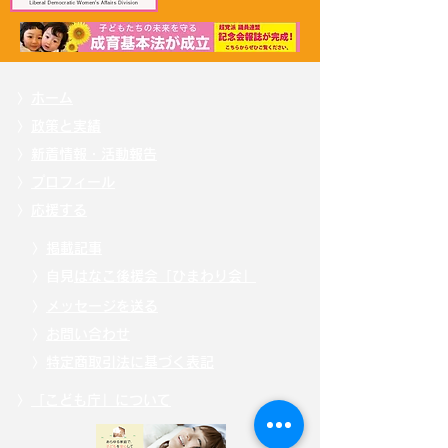
〉
ホーム
〉
政策と実績
〉
新着情報・活動報告
〉
プロフィール
〉
応援する
〉
掲載記事
〉自見
はなこ後援会「ひまわり会」
〉
メッセージを送る
〉
お問い合わせ
〉
特定商取引法に基づく表記
〉
「こども庁」について