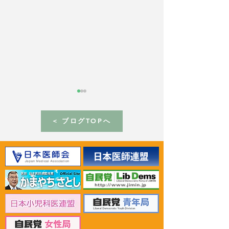
< ブログTOPへ
2026年6月30日 「有床診
2026年6月30日
療所の活性化を目指す議
ん治療等推進勉
員連盟」上野賢一郎厚生
野賢一郎厚生労
労働大臣へ申し入れ
申し入れ