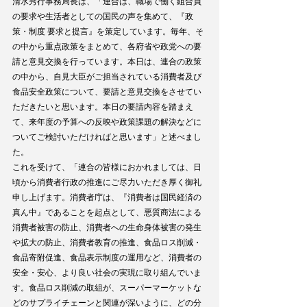
清水秀行事務局長は、「連合は、職場で働く組合員
の要求や生活者としての国民の声を集めて、『政
策・制度 要求と提言』を策定しています。毎年、そ
の中から重点政策をまとめて、各府省や政党への要
請と意見交換を行っています。本日は、連合の政策
の中から、自見大臣がご担当されている消費者及び
食品安全政策について、要請と意見交換をさせてい
ただきたいと思います。本日の要請内容を踏まえ
て、来年度の予算への反映や政策課題の解決などに
ついてご検討いただければと思います」と述べまし
た。
これを受けて、「連合の皆様におかれましては、日
頃から消費者行政の推進にご尽力いただき厚く御礼
申し上げます。消費者庁は、『消費者は国民経済の
真ん中』であることを起点として、悪質商法による
消費者被害の防止、消費者への生命身体被害の発生
や拡大の防止、消費者教育の推進、食品ロス削減・
食品寄附促進、食品表示制度の運用など、消費者の
安全・安心、より良い社会の実現に取り組んでいま
す。食品ロス削減の取組が、スーパーマーケットな
どのサプライチェーンと関連が深いように、どの分