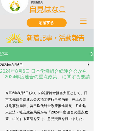
参議院議員
自見はなこ
応援する
新着記事・活動報告
記事
2024年8月6日
2024年8月6日 日本労働組合総連合会から
「2024年度連合の重点政策」に関する要請
令和6年8月6日(火)、
内閣府特命担当大臣として
、日
本労働組合総連合会の清水秀行事務局長、井上久美
枝副事務局長、冨田珠代総合政策推進局長、片山銘
人経済・社会政策局長から「2024年度 連合の重点政
策」に関する要請を受け、意見交換を行いました。