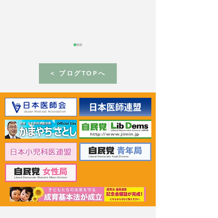
< ブログTOPへ
2026年6月30日 「有床診
2026年6月30日
療所の活性化を目指す議
ん治療等推進勉
員連盟」上野賢一郎厚生
野賢一郎厚生労
労働大臣へ申し入れ
申し入れ