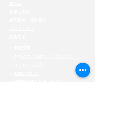
〉
ホーム
〉
政策と実績
〉
新着情報・活動報告
〉
プロフィール
〉
応援する
〉
掲載記事
〉自見
はなこ後援会「ひまわり会」
〉
メッセージを送る
〉
お問い合わせ
〉
特定商取引法に基づく表記
〉
「こども庁」について
〉
寄附・募金する