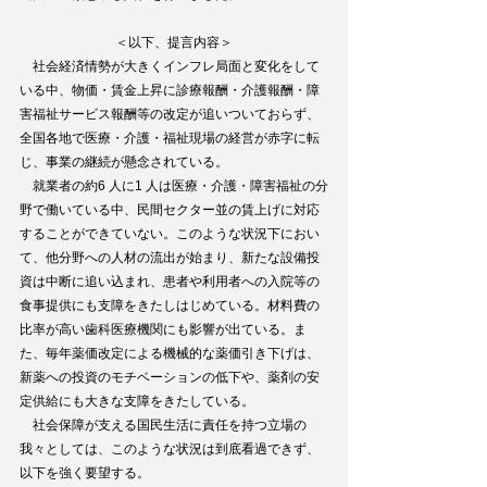
＜以下、提言内容＞
　社会経済情勢が大きくインフレ局面と変化をして
いる中、物価・賃金上昇に診療報酬・介護報酬・障
害福祉サービス報酬等の改定が追いついておらず、
全国各地で医療・介護・福祉現場の経営が赤字に転
じ、事業の継続が懸念されている。
　就業者の約6 人に1 人は医療・介護・障害福祉の分
野で働いている中、民間セクター並の賃上げに対応
することができていない。このような状況下におい
て、他分野への人材の流出が始まり、新たな設備投
資は中断に追い込まれ、患者や利用者への入院等の
食事提供にも支障をきたしはじめている。材料費の
比率が高い歯科医療機関にも影響が出ている。ま
た、毎年薬価改定による機械的な薬価引き下げは、
新薬への投資のモチベーションの低下や、薬剤の安
定供給にも大きな支障をきたしている。
　社会保障が支える国民生活に責任を持つ立場の
我々としては、このような状況は到底看過できず、
以下を強く要望する。