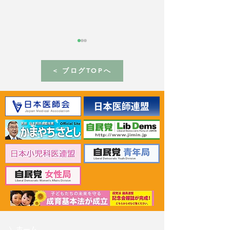
< ブログTOPへ
2026年6月30日 「有床診
2026年6月30日
療所の活性化を目指す議
ん治療等推進勉
員連盟」上野賢一郎厚生
野賢一郎厚生労
労働大臣へ申し入れ
申し入れ
〉
ホーム