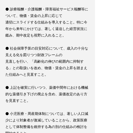
⚫ 診療報酬・介護報酬・障害福祉サービス報酬等に
ついて、物価・賃金の上昇に応じて
適切にスライドする仕組みを導入すること。特に今
年から来年にかけては、著しく逼迫した経営状況に
鑑み、期中改定も視野に入れること。
⚫ 社会保障予算の目安対応について、歳入の十分な
見える化を図りつつ財政フレームの
見直しを行い、「高齢化の伸びの範囲内に抑制す
る」との取扱いを改め、物価・賃金の上昇を踏まえ
た仕組みへと見直すこと。
⚫ 上記を確実に行いつつ、薬価中間年における機械
的な薬価引き下げの廃止を含め、薬価改定のあり方
を見直すこと。
⚫ 小児医療・周産期体制については、著しい人口減
少により対象者が激減していることから、政策医療
として体制整備を維持する為の別の仕組みの検討を