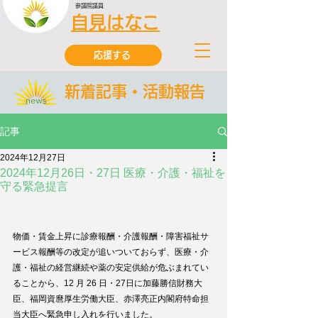
参議院議員
自見はなこ
応援する
新着記事・活動報告
記事
2024年12月27日
2024年12月26日・27日 医療・介護・福祉を
守る緊急提言
物価・賃金上昇に診療報酬・介護報酬・障害福祉サ
ービス報酬等の改定が追いついておらず、医療・介
護・福祉の経営継続や薬の安定供給が危ぶまれてい
ることから、12 月 26 日・27日に加藤勝信財務大
臣、福岡資麿厚生労働大臣、赤澤亮正内閣府特命担
当大臣へ緊急申し入れを行いました。