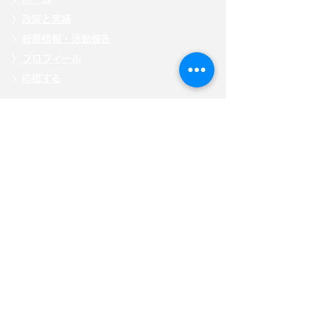
〉
政策と実績
〉
新着情報・活動報告
〉
プロフィール
〉
応援する
〉
掲載記事
〉自見
はなこ後援会「ひまわり会」
〉
メッセージを送る
〉
お問い合わせ
〉
特定商取引法に基づく表記
〉
「こども庁」について
〉
寄附・募金する