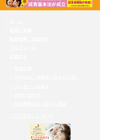
〉
ホーム
〉
政策と実績
〉
新着情報・活動報告
〉
プロフィール
〉
応援する
〉
掲載記事
〉自見
はなこ後援会「ひまわり会」
〉
メッセージを送る
〉
お問い合わせ
〉
特定商取引法に基づく表記
〉
「こども庁」について