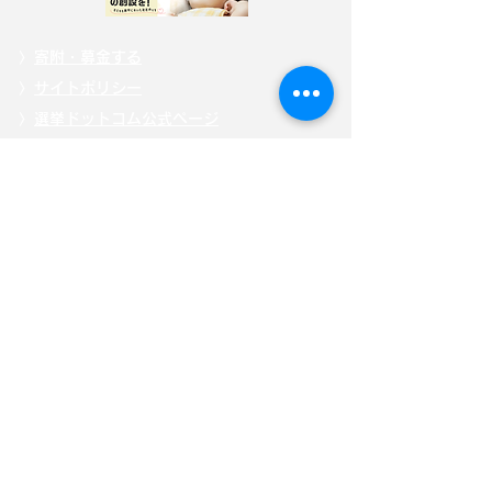
〉
寄附・募金する
〉
サイトポリシー
〉
選挙ドットコム公式ページ
自見はなこ公式SNS
自見はなこ事務所SNS
自見はなこ国会事務所