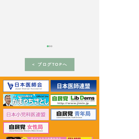
< ブログTOPへ
2026年6月30日 「有床診
2026年6月30日
療所の活性化を目指す議
ん治療等推進勉
員連盟」上野賢一郎厚生
野賢一郎厚生労
労働大臣へ申し入れ
申し入れ