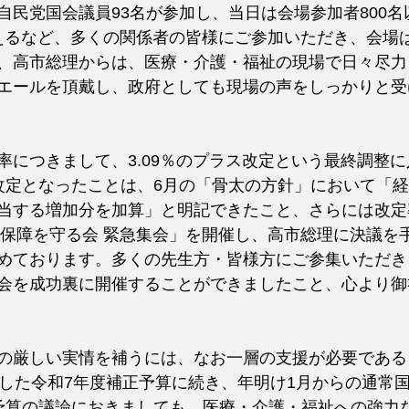
自民党国会議員93名が参加し、当日は会場参加者800名
を超えるなど、多くの関係者の皆様にご参加いただき、会場
、高市総理からは、医療・介護・福祉の現場で日々尽力
エールを頂戴し、政府としても現場の声をしっかりと受
率につきまして、3.09％のプラス改定という最終調整
改定となったことは、6月の「骨太の方針」において「
当する増加分を加算」と明記できたこと、さらには改定
社会保障を守る会 緊急集会」を開催し、高市総理に決議を
めております。多くの先生方・皆様方にご参集いただき
会を成功裏に開催することができましたこと、心より御
の厳しい実情を補うには、なお一層の支援が必要である
立した令和7年度補正予算に続き、年明け1月からの通常
予算の議論におきましても、医療・介護・福祉への強力