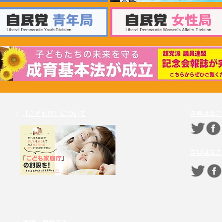
2026年6月30日 「有床診療所
20
の活性化を目指す議員連盟」
療等
上野賢一郎厚生労働大臣へ申
厚生
し入れ
〉
「こども庁」について
自見はなこ
自見はなこ