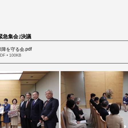
緊急集会｣決議　
.pdf
保障を守る会
 • 100KB