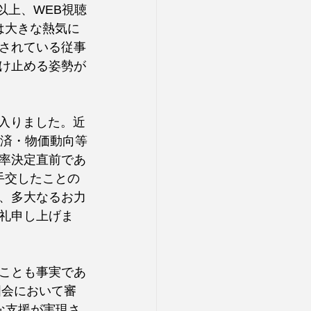
以上、WEB視聴
は大きな熱気に
されている従事
け止める姿勢が
に入りました。近
経済・物価動向等
率決定直前であ
手交したことの
、多大なるお力
礼申し上げま
ことも事実であ
国会において審
な支援が実現さ