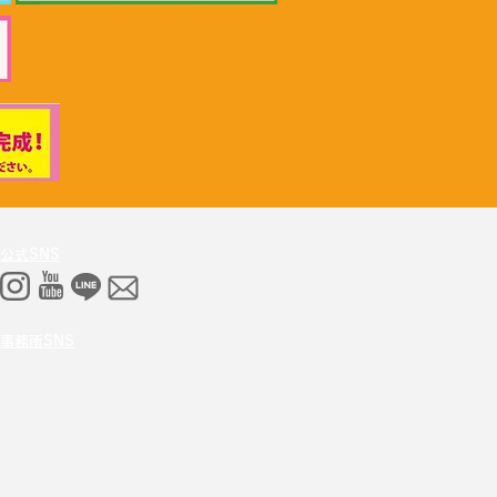
26年6月30日 「小児がん治
推進勉強会」上野賢一郎
労働大臣へ申し入れ
公式SNS
事務所SNS