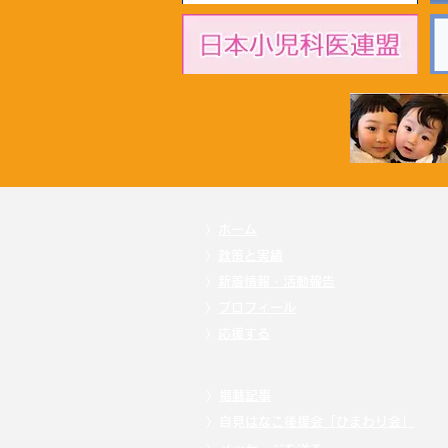
2026年7月1日 「超党派成育
基本法推進議員連盟」黄川田
仁志こども政策担当大臣へ申
し入れ
〉
ホーム
〉
政策と実績
〉
新着情報・活動報告
〉
プロフィール
〉
応援する
〉
掲載記事
〉自見
はなこ後援会「ひまわり会」