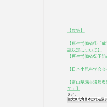
【次第】
【厚生労働省①「成
議決定について】
【厚生労働省②予防
【日本小児科学会会
【富山県議会議員奥
て」】
タグ：
超党派成育基本法推進議