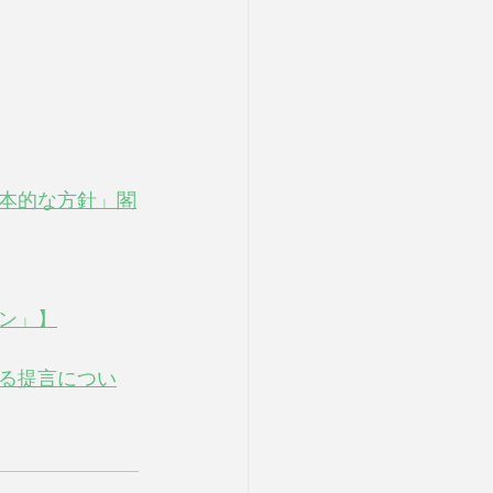
本的な方針」閣
ン」】
る提言につい