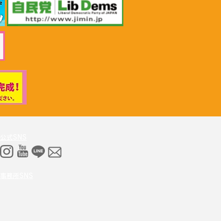
26年6月30日 「小児がん治
推進勉強会」上野賢一郎
労働大臣へ申し入れ
公式SNS
事務所SNS