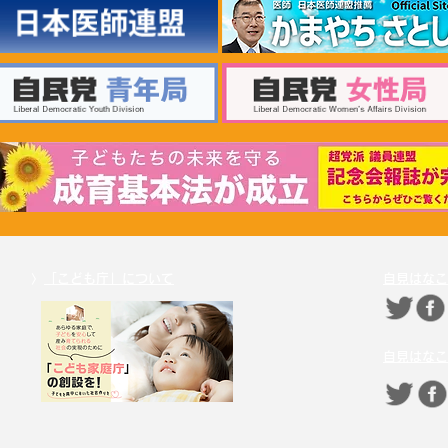
2026年6月30日 「有床診療所
20
の活性化を目指す議員連盟」
療等
上野賢一郎厚生労働大臣へ申
厚生
し入れ
〉
「こども庁」について
自見はなこ
自見はなこ