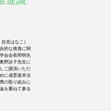
法推進議
：自見はなこ）
合的な推進に関
学会会長岡明先
奥野詠子先生に
しご講演いただ
めに成育基本法
際の取り組みに
論を重ねて参る