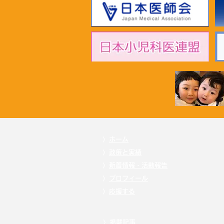
2026年7月1日 「超党派成育
基本法推進議員連盟」黄川田
仁志こども政策担当大臣へ申
し入れ
〉
ホーム
〉
政策と実績
〉
新着情報・活動報告
〉
プロフィール
〉
応援する
〉
掲載記事