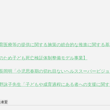
育医療等の提供に関する施策の総合的な推進に関する基
のため子ども死亡検証体制整備モデル事業】
長岡明「小児思春期の切れ目ないヘルススーパービジョ
野詠子先生「子どもや成育過程にある者への支援に関す
員連盟