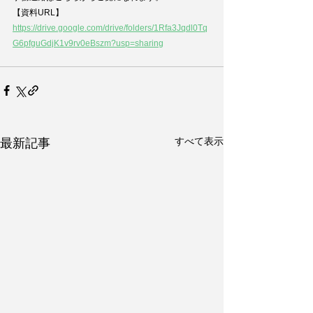
【資料URL】
https://drive.google.com/drive/folders/1Rfa3Jqdl0Tq
G6pfguGdjK1v9rv0eBszm?usp=sharing
すべて表示
最新記事