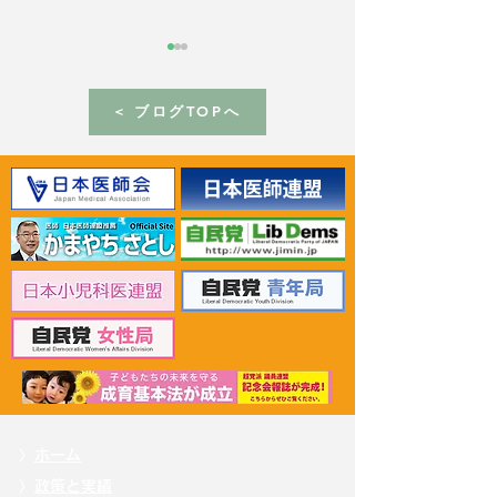
< ブログTOPへ
2026年6月30日 「有床診
2026年6月30日
療所の活性化を目指す議
ん治療等推進勉
員連盟」上野賢一郎厚生
野賢一郎厚生労
労働大臣へ申し入れ
申し入れ
〉
ホーム
〉
政策と実績