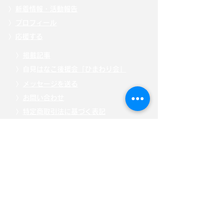
〉
新着情報・活動報告
〉
プロフィール
〉
応援する
〉
掲載記事
〉自見
はなこ後援会「ひまわり会」
〉
メッセージを送る
〉
お問い合わせ
〉
特定商取引法に基づく表記
〉
「こども庁」について
〉
寄附・募金する
〉
サイトポリシー