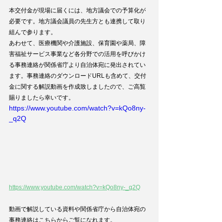
本交付金が現場に届くには、地方議会での予算化が
必要です。地方議会議員の先生方とも連携して取り
組んで参ります。
あわせて、医療機関や介護施設、保育園や薬局、障
害福祉サービス事業など各分野での活用を呼びかけ
る事務連絡が関係省庁より自治体宛に発出されてい
ます。事務連絡のダウンロードURLも含めて、交付
金に関する解説動画を作成致しましたので、ご高覧
賜りましたら幸いです。
https://www.youtube.com/watch?v=kQo8ny-
_q2Q
https://www.youtube.com/watch?v=kQo8ny-_q2Q
動画で解説している資料や関係省庁から自治体宛の
事務連絡はこちらからご覧になれます。